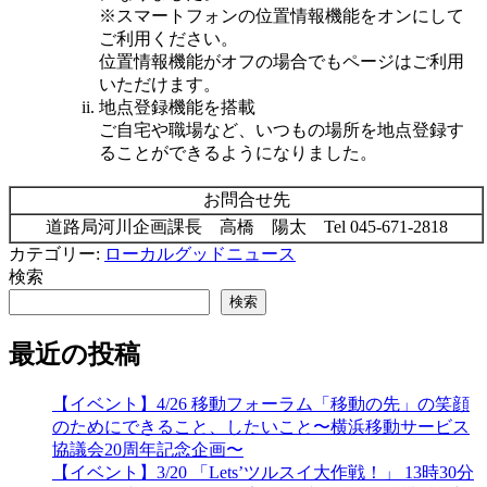
※スマートフォンの位置情報機能をオンにして
ご利用ください。
位置情報機能がオフの場合でもページはご利用
いただけます。
地点登録機能を搭載
ご自宅や職場など、いつもの場所を地点登録す
ることができるようになりました。
お問合せ先
道路局河川企画課長 高橋 陽太 Tel 045-671-2818
カテゴリー:
ローカルグッドニュース
検索
検索
最近の投稿
【イベント】4/26 移動フォーラム「移動の先」の笑顔
のためにできること、したいこと〜横浜移動サービス
協議会20周年記念企画〜
【イベント】3/20 「Lets’ツルスイ大作戦！」 13時30分