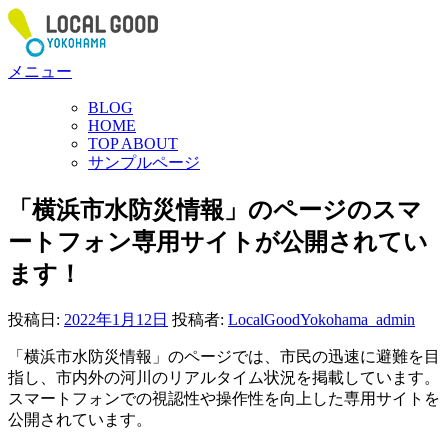
コ
ン
テ
メニュー
ン
ツ
BLOG
へ
HOME
ス
TOP ABOUT
サンプルページ
キ
ッ
「横浜市水防災情報」のページのスマ
プ
ートフォン専用サイトが公開されてい
ます！
投稿日:
2022年1月12日
投稿者:
LocalGoodYokohama_admin
「横浜市水防災情報」のページでは、市民の迅速に避難を目
指し、市内外の河川のリアルタイム状況を掲載しています。
スマートフォンでの視認性や操作性を向上した専用サイトを
公開されています。