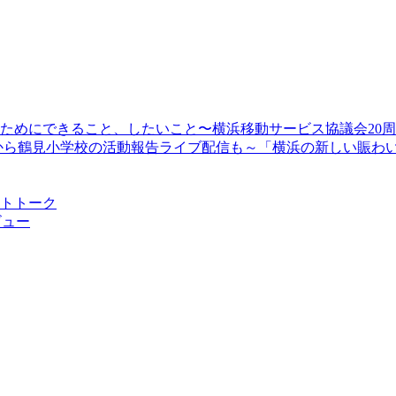
顔のためにできること、したいこと〜横浜移動サービス協議会20
13時30分から鶴見小学校の活動報告ライブ配信も～「横浜の新しい
ストトーク
ビュー