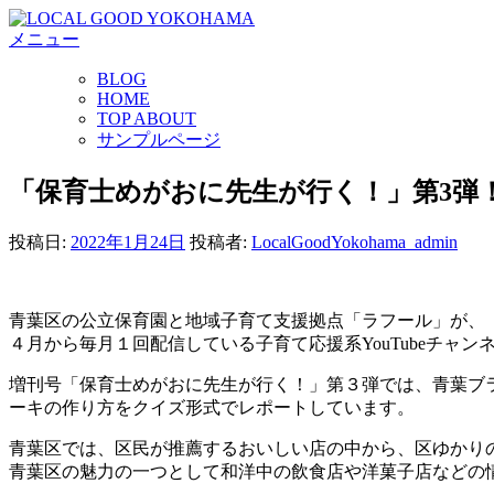
コ
メニュー
ン
テ
BLOG
ン
HOME
ツ
TOP ABOUT
へ
サンプルページ
ス
キ
「保育士めがおに先生が行く！」第3弾
ッ
プ
投稿日:
2022年1月24日
投稿者:
LocalGoodYokohama_admin
青葉区の公立保育園と地域子育て支援拠点「ラフール」が、
４月から毎月１回配信している子育て応援系YouTubeチャン
増刊号「保育士めがおに先生が行く！」第３弾では、青葉ブ
ーキの作り方をクイズ形式でレポートしています。
青葉区では、区民が推薦するおいしい店の中から、区ゆかり
青葉区の魅力の一つとして和洋中の飲食店や洋菓子店などの