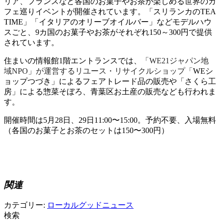
リア、フランスなど各国のお菓子やお茶が楽しめる世界のカ
フェ巡りイベントが開催されています。「スリランカのTEA
TIME」「イタリアのオリーブオイルバー」などモデルハウ
スごと、9カ国のお菓子やお茶がそれぞれ
150～300円で提供
されています。
住まいの情報館1階エントランスでは、
「WE21ジャパン地
域NPO」が運営する
リユース・リサイクルショップ「
WEシ
ョップつづき」によるフェアトレード品の販売や「さくら工
房」による惣菜そぼろ、青葉区お土産の販売など
も行われま
す。
開催時間は5月28日、29日11:00〜15:00。予約不要、入場無料
（各国のお菓子とお茶のセットは150〜300円
）
関連
カテゴリー:
ローカルグッドニュース
検索