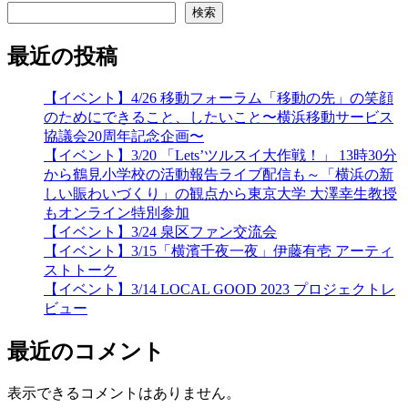
検索
最近の投稿
【イベント】4/26 移動フォーラム「移動の先」の笑顔
のためにできること、したいこと〜横浜移動サービス
協議会20周年記念企画〜
【イベント】3/20 「Lets’ツルスイ大作戦！」 13時30分
から鶴見小学校の活動報告ライブ配信も～「横浜の新
しい賑わいづくり」の観点から東京大学 大澤幸生教授
もオンライン特別参加
【イベント】3/24 泉区ファン交流会
【イベント】3/15「横濱千夜一夜」伊藤有壱 アーティ
ストトーク
【イベント】3/14 LOCAL GOOD 2023 プロジェクトレ
ビュー
最近のコメント
表示できるコメントはありません。