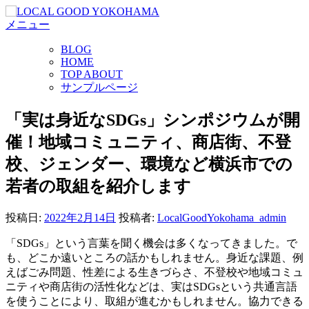
コ
メニュー
ン
テ
BLOG
ン
HOME
ツ
TOP ABOUT
へ
サンプルページ
ス
キ
「実は身近なSDGs」シンポジウムが開
ッ
催！地域コミュニティ、商店街、不登
プ
校、ジェンダー、環境など横浜市での
若者の取組を紹介します
投稿日:
2022年2月14日
投稿者:
LocalGoodYokohama_admin
「SDGs」という言葉を聞く機会は多くなってきました。で
も、どこか遠いところの話かもしれません。身近な課題、例
えばごみ問題、性差による生きづらさ、不登校や地域コミュ
ニティや商店街の活性化などは、実はSDGsという共通言語
を使うことにより、取組が進むかもしれません。協力できる