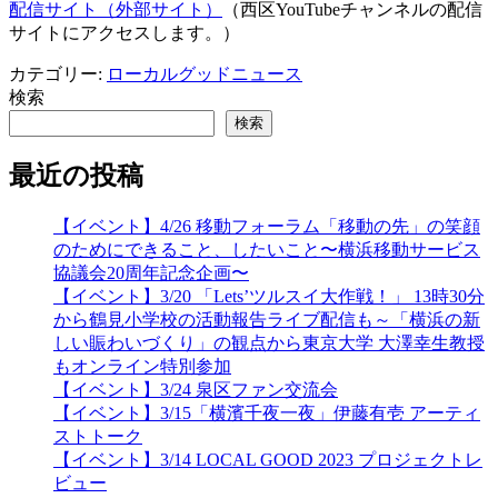
配信サイト（外部サイト）
（西区YouTubeチャンネルの配信
サイトにアクセスします。）
カテゴリー:
ローカルグッドニュース
検索
検索
最近の投稿
【イベント】4/26 移動フォーラム「移動の先」の笑顔
のためにできること、したいこと〜横浜移動サービス
協議会20周年記念企画〜
【イベント】3/20 「Lets’ツルスイ大作戦！」 13時30分
から鶴見小学校の活動報告ライブ配信も～「横浜の新
しい賑わいづくり」の観点から東京大学 大澤幸生教授
もオンライン特別参加
【イベント】3/24 泉区ファン交流会
【イベント】3/15「横濱千夜一夜」伊藤有壱 アーティ
ストトーク
【イベント】3/14 LOCAL GOOD 2023 プロジェクトレ
ビュー