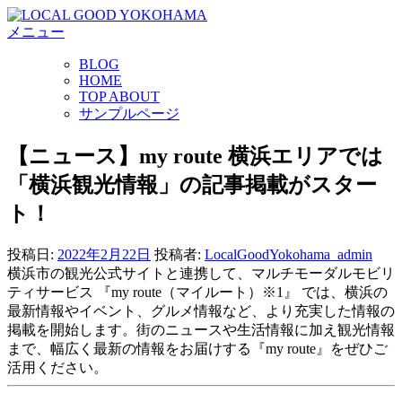
コ
メニュー
ン
テ
BLOG
ン
HOME
ツ
TOP ABOUT
へ
サンプルページ
ス
キ
【ニュース】my route 横浜エリアでは
ッ
「横浜観光情報」の記事掲載がスター
プ
ト！
投稿日:
2022年2月22日
投稿者:
LocalGoodYokohama_admin
横浜市の観光公式サイトと連携して、マルチモーダルモビリ
ティサービス 『my route（マイルート）※1』 では、横浜の
最新情報やイベント、グルメ情報など、より充実した情報の
掲載を開始します。街のニュースや生活情報に加え観光情報
まで、幅広く最新の情報をお届けする『my route』をぜひご
活用ください。