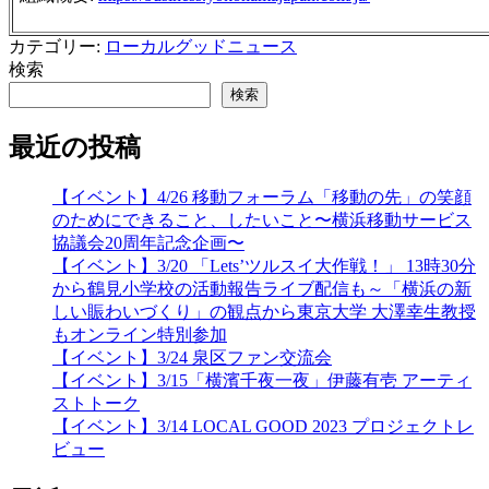
カテゴリー:
ローカルグッドニュース
検索
検索
最近の投稿
【イベント】4/26 移動フォーラム「移動の先」の笑顔
のためにできること、したいこと〜横浜移動サービス
協議会20周年記念企画〜
【イベント】3/20 「Lets’ツルスイ大作戦！」 13時30分
から鶴見小学校の活動報告ライブ配信も～「横浜の新
しい賑わいづくり」の観点から東京大学 大澤幸生教授
もオンライン特別参加
【イベント】3/24 泉区ファン交流会
【イベント】3/15「横濱千夜一夜」伊藤有壱 アーティ
ストトーク
【イベント】3/14 LOCAL GOOD 2023 プロジェクトレ
ビュー