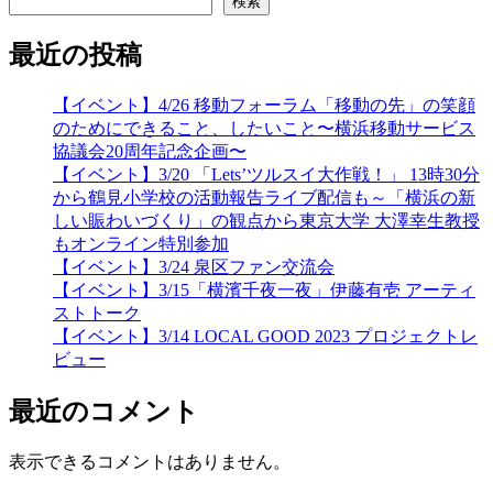
検索
最近の投稿
【イベント】4/26 移動フォーラム「移動の先」の笑顔
のためにできること、したいこと〜横浜移動サービス
協議会20周年記念企画〜
【イベント】3/20 「Lets’ツルスイ大作戦！」 13時30分
から鶴見小学校の活動報告ライブ配信も～「横浜の新
しい賑わいづくり」の観点から東京大学 大澤幸生教授
もオンライン特別参加
【イベント】3/24 泉区ファン交流会
【イベント】3/15「横濱千夜一夜」伊藤有壱 アーティ
ストトーク
【イベント】3/14 LOCAL GOOD 2023 プロジェクトレ
ビュー
最近のコメント
表示できるコメントはありません。