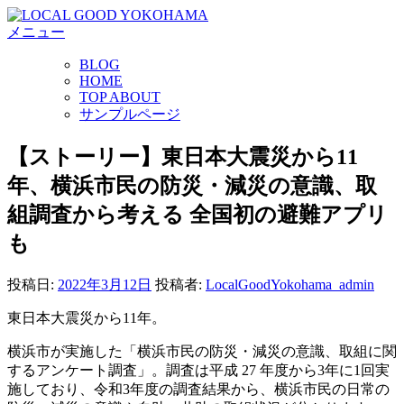
コ
メニュー
ン
テ
BLOG
ン
HOME
ツ
TOP ABOUT
へ
サンプルページ
ス
キ
【ストーリー】東日本大震災から11
ッ
年、横浜市民の防災・減災の意識、取
プ
組調査から考える 全国初の避難アプリ
も
投稿日:
2022年3月12日
投稿者:
LocalGoodYokohama_admin
東日本大震災から11年。
横浜市が実施した「横浜市民の防災・減災の意識、取組に関
するアンケート調査」。調査は平成 27 年度から3年に1回実
施しており、令和3年度の調査結果から、横浜市民の日常の