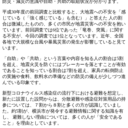
防災・減災の意識や自助・共助の取組状況が分かります。
平成30年度の前回調査と比較すると、大地震への不安を「感
じている（「強く感じている」も含む）」と答えた 人の割
合は微減したものの、多くの市民が地震災害への不安を抱い
ています。前回調査では6位であった「竜巻、突風」に関す
る不安が、今回の調査では1位となっています。近年、全国
各地で大規模な台風や暴風災害の発生が影響していると見て
います。
「自助」や「共助」という言葉や内容を知る人の割合は5割
を超え、地震火災を防ぐにはブレーカーを落とすことが有効
であることを知っている割合は7割を超え、家具の転倒防止
の実施や食料、飲料水の準備などの防災の備えが少しづつ進
んでいる印象です。
新型コロナウイルス感染症の流行下における避難を想定し、
新たに設置した設問からは、分散避難や感染症対策用品の持
参については、７割から８割と多くの方が認識していまし
た。約5割が、横浜市が発令する避難情報に関する知識を有
し、 避難しない理由については、多くの人が「安全である
こと」を理由としています。