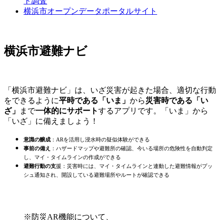
ト調査
横浜市オープンデータポータルサイト
横浜市避難ナビ
「横浜市避難ナビ」は、いざ災害が起きた場合、適切な行動
をできるように
平時である「いま」
から
災害時である「い
ざ」
まで
一体的にサポート
するアプリです。「いま」から
「いざ」に備えましょう！
意識の醸成
：ARを活用し浸水時の疑似体験ができる
事前の備え
：ハザードマップや避難所の確認、今いる場所の危険性を自動判定
し、マイ・タイムラインの作成ができる
避難行動の支
援：災害時には、マイ・タイムラインと連動した避難情報がプッ
シュ通知され、開設している避難場所やルートが確認できる
※防災AR機能について、