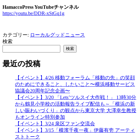
HamaccoPress YouTubeチャンネル
https://youtu.be/DDR-xStGq1g
カテゴリー:
ローカルグッドニュース
検索
検索
最近の投稿
【イベント】4/26 移動フォーラム「移動の先」の笑顔
のためにできること、したいこと〜横浜移動サービス
協議会20周年記念企画〜
【イベント】3/20 「Lets’ツルスイ大作戦！」 13時30分
から鶴見小学校の活動報告ライブ配信も～「横浜の新
しい賑わいづくり」の観点から東京大学 大澤幸生教授
もオンライン特別参加
【イベント】3/24 泉区ファン交流会
【イベント】3/15「横濱千夜一夜」伊藤有壱 アーティ
ストトーク