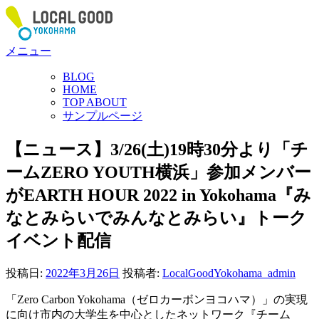
コ
ン
テ
メニュー
ン
ツ
BLOG
へ
HOME
ス
TOP ABOUT
サンプルページ
キ
ッ
【ニュース】3/26(土)19時30分より「チ
プ
ームZERO YOUTH横浜」参加メンバー
がEARTH HOUR 2022 in Yokohama『み
なとみらいでみんなとみらい』トーク
イベント配信
投稿日:
2022年3月26日
投稿者:
LocalGoodYokohama_admin
「Zero Carbon Yokohama（ゼロカーボンヨコハマ）」の実現
に向け市内の大学生を中心としたネットワーク『チーム