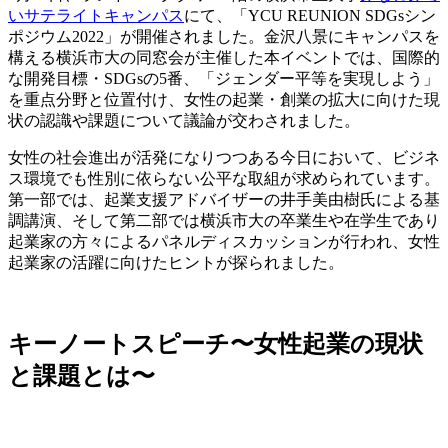
い
サテライトキャンパス
にて、「YCU REUNION SDGsシン
ポジウム2022」が開催されました。金沢八景にキャンパスを
構える横浜市大の同窓会が主催した本イベントでは、国際的
な開発目標・SDGsの5番
、
「ジェンダー平等を実現しよう」
を重点分野と位置付け、女性の起業・創業の拡大に向けた現
状の認識や課題について議論が交わされました。
女性の社会進出が活発になりつつある今日において、ビジネ
ス環境でも性別に依らない公平な取組が求められています。
第一部では、起業支援アドバイザーの井手美由樹氏による基
調講演、そして第二部では横浜市大の卒業生や在学生であり
起業家の方々によるパネルディスカッションが行われ、女性
起業家の活躍に向けたヒントが探られました。
キーノートスピーチ〜女性起業の現状
と課題とは〜