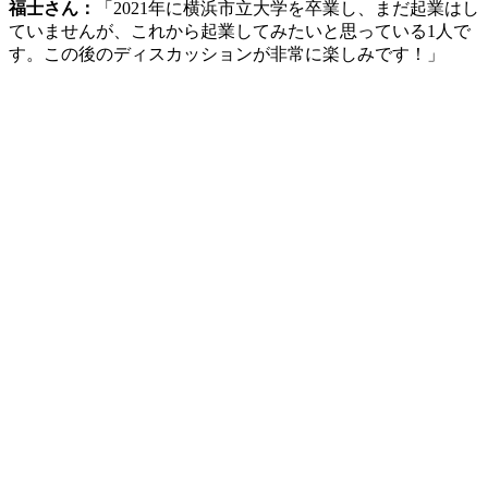
飯田さん：
「開業の際は1000万円ほどかかりました。開業後
に1番びっくりしたのが消費税です。あんなに高くなるとは
全く知らなかったので、事前に聞いておくべきだったと思い
ます。」
井手さん：
「起業を目指して貯金し続ける計画性とガッツが
素晴らしいです。」
関さん：
「私たちは会社設立前にビジネスコンテスト（以下
ビジコン）に出場して、そこで得た賞金を資本金として入れ
ました。ビジコンではオフィスの利用権もいただいたり、ま
た学生ということもあって、ランニングコストはほとんどな
かったです。」
井手さん：
「賞金をパッと使うのではなく資本金に回してい
るところに、StockBaseのお二人の魅力がひしひしと感じら
れます。
お金に加えて集客も悩ましい点ですが、1番最初の
お客様を確保する時であったり、みなさんは集客についてど
のような工夫をされていますか？」
関さん：
「私たちのビジネスは企業側と受け取り側の両サイ
ドに顧客がいるのですが、前者
について
は、ビジコンに出場