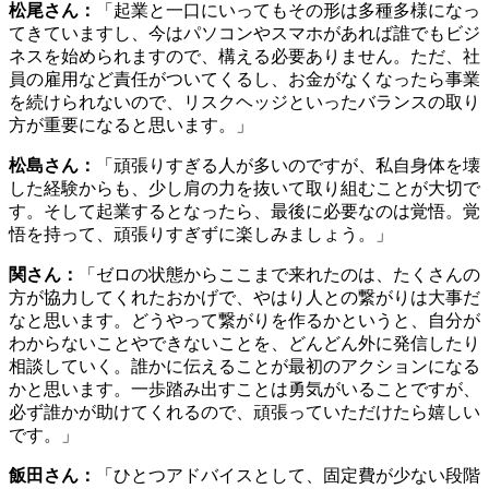
カテゴリー:
テーマリポート
,
ローカルグッドニュース
,
ロー
カルグッドプレイヤー
検索
検索
最近の投稿
【イベント】4/26 移動フォーラム「移動の先」の笑顔
のためにできること、したいこと〜横浜移動サービス
協議会20周年記念企画〜
【イベント】3/20 「Lets’ツルスイ大作戦！」 13時30分
から鶴見小学校の活動報告ライブ配信も～「横浜の新
しい賑わいづくり」の観点から東京大学 大澤幸生教授
もオンライン特別参加
【イベント】3/24 泉区ファン交流会
【イベント】3/15「横濱千夜一夜」伊藤有壱 アーティ
ストトーク
【イベント】3/14 LOCAL GOOD 2023 プロジェクトレ
ビュー