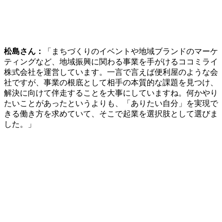
松島さん：
「まちづくりのイベントや地域ブランドのマーケ
ティングなど、地域振興に関わる事業を手がけるココミライ
株式会社を運営しています。一言で言えば便利屋のような会
社ですが、事業の根底として相手の本質的な課題を見つけ、
解決に向けて伴走することを大事にしていますね。
何かやり
たいことがあったというよりも、「ありたい自分」を実現で
きる働き方を求めていて、そこで起業を選択肢として選びま
した。」
吉原さん：
「現在は静岡県で、創業から54年となる婦人服専
門店株式会社ナカガワを営んでいます。コロナ禍になってか
らは、実際の店舗は必要なのかと、自分たちの存在意義を問