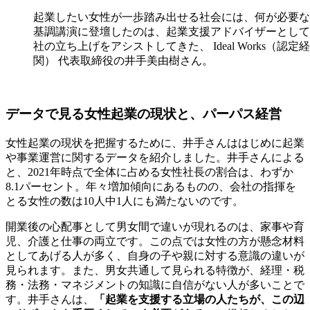
起業したい女性が一歩踏み出せる社会には、何が必要な
基調講演に登壇したのは、起業支援アドバイザーとして
社の立ち上げをアシストしてきた、 Ideal Works（認
関） 代表取締役の​​井手美由樹さん。
データで見る女性起業の現状と、パーパス経営
女性起業の現状を把握するために、井手さんははじめに起業
や事業運営に関するデータを紹介しました。井手さんによる
と、2021年時点で全体に占める女性社長の割合は、わずか
8.1パーセント。年々増加傾向にあるものの、会社の指揮を
とる女性の数は10人中1人にも満たないのです。
開業後の心配事として男女間で違いが現れるのは、家事や育
児、介護と仕事の両立です。この点では女性の方が懸念材料
としてあげる人が多く、自身の子や親に対する意識の違いが
見られます。また、男女共通して見られる特徴が、経理・税
務・法務・マネジメントの知識に自信がない人が多いことで
す。井手さんは、
「起業を支援する立場の人たちが、この辺