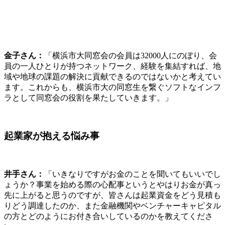
した際に交流した企業とまずマッチングをしました。受け取
り側は電話で売り込みをして集めてきました。」
松島さん：
「地域振興など公の事業は毎年コンペで勝ち進
み、実績を積んでいく感じです。民間の仕事は、前職で私に
お願いしたいと言ってくださる方がいて、その方と関係性を
築いていたので、会社を移るごとにお客様がついてきてくだ
さり大変ありがたかったです。」
井手さん：
「松尾さんはBtoBの事業を展開していらっしゃ
いますがいかがでしょう？」
松尾さん：
「いただいたお仕事をしっかりこなして信頼を得
るのがベースにあります。そこで作った実績を次のお客様の
獲得につなげる、というサイクルを続けています。」
福士さん：
「お話を聞いていて気になったのですが、皆さん
1日の時間の使い方ってどうされているのですか？お子さま
がいらっしゃる方は育児も生活に入ってきますし、私だった
らパンクしそうです。」
飯田さん：
「分単位で動いています！朝は子どもを保育園に
送るところから始まり、店舗に出勤して13時までは調理、そ