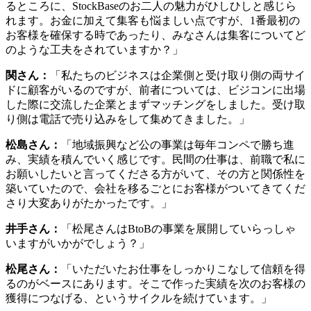
松島さん：
「頑張りすぎる人が多いのですが、私自身体を壊
した経験からも、少し肩の力を抜いて取り組むことが大切で
す。そして起業するとなったら、最後に必要なのは覚悟。覚
悟を持って、頑張りすぎずに楽しみましょう。」
関さん：
「ゼロの状態からここまで来れたのは、たくさんの
方が協力してくれたおかげで、やはり人との繋がりは大事だ
なと思います。どうやって繋がりを作るかというと、自分が
わからないことやできないことを、どんどん外に発信したり
相談していく。誰かに伝えることが最初のアクションになる
かと思います。一歩踏み出すことは勇気がいることですが、
必ず誰かが助けてくれるので、頑張っていただけたら嬉しい
です。」
飯田さん：
「ひとつアドバイスとして、固定費が少ない段階
で起業にトライしてみてください。特に女性の場合は妊娠、
出産、育児といった他の要因によって費用がかさみ、精神的
に苦しくなることもあるので、少ない固定費のうちに事業の
イメージを膨らませながらスタートすることがおすすめで
す。
また、女性は社会や地域をよくしようと本能的に考える
と思っており、女性起業家が増えていけば、社会が良くなる
と期待しています。」