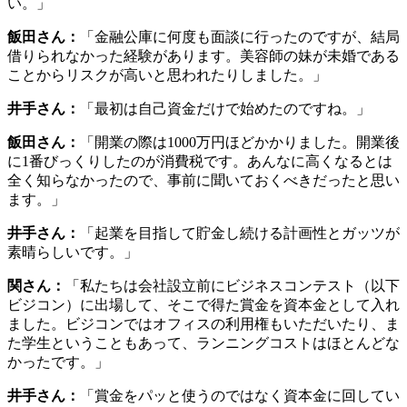
の後宿泊施設（Yokohama Guesthouse HACO.TATAMI.）の掃
除など。2人の子どもの迎えに行って、家に着くのは大体20
時ごろになります。」
関さん：
「開店時間など決まった時間はないので、企業の方
とのミーティングをまず入れて、その合間に資料作りや社内
の仕事を済ませるなど、忙しく過ごしています。」
構えず、頑張りすぎずに
井手さん：
「最後に、これから起業したいと考えている方に
向けて、アドバイスやエールがあれば伺いたいです。」
松尾さん：
「起業と一口にいってもその形は多種多様になっ
てきていますし、今はパソコンやスマホがあれば誰でもビジ
ネスを始められますので、構える必要ありません。ただ、社
員の雇用など責任がついてくるし、お金がなくなったら事業
を続けられないので、リスクヘッジといったバランスの取り
方が重要になると思います。」