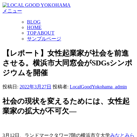
コ
メニュー
ン
テ
BLOG
ン
HOME
ツ
TOP ABOUT
へ
サンプルページ
ス
キ
【レポート】女性起業家が社会を前進
ッ
させる。横浜市大同窓会がSDGsシンポ
プ
ジウムを開催
投稿日:
2022年3月27日
投稿者:
LocalGoodYokohama_admin
社会の現状を変えるためには、女性起
業家の拡大が不可欠—
3月12日、ランドマークタワー7階の横浜市立大学
みなとみら