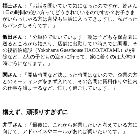
吉原さん：
「結果的に私もなんとかなっています。子どもが
就職したり嬉しいこともたくさんあります。
お店をやってい
て実感しているのは、企業がどんどん規模を拡大していく時
代から、コンパクトさを求める時代へ変わってきているのは
確かだと思っています。」
おわりに
国際的な目標である「ジェンダー平等」の実現に向け、横浜
市大同窓会が開催した今回のSDGsシンポジウム。起業を志
す女性が直面し得るハードルを改めて認識する一方で、起業
支援アドバイザーの井手さんやパネリストからの力強い言葉
を背に、一歩を踏み出す勇気が湧いてきた方も多くいたので
はないでしょうか。
ジェンダー平等は目標から文化にまで落とし込まれなければ
いけません。性別にかかわらず、起業をひとつの手段として
誰もがチャレンジできる雰囲気が社会に行き渡るために、一
人ひとりの意識改革が待たれます。