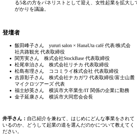
る5名の方をパネリストとして迎え、女性起業を拡大し
がかりを議論。
登壇者
飯田峰子さん yururi salon × HanaUta café 代表/株式会
社共路観光 代表取締役
関芳実さん 株式会社StockBase 代表取締役
松尾幸治さん 株式会社リチカ 代表取締役
松島有理さん ココミライ株式会社 代表取締役
吉原彰子さん 株式会社ナカガワ 代表取締役/富士山麓
マイクロツアーズ 代表
福士紗英さん 横浜市大卒業生/IT 関係の企業に勤務
金子延康さん 横浜市大同窓会会長
井手さん：
自己紹介を兼ねて、はじめにどんな事業をされて
いるのか、どうして起業の道を選んだのかについて教えてく
ださい。