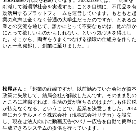
StockBaseの代表を務めています。StockBaseでは、「廃棄を
削減して循環型社会を実現する」ことを目標に、不用品を有
効活用するプラットフォームを運営しています。
もともと起
業の意志は全くなく普通の大学生だったのですが、とある企
業との交流を通じて、誰かにとって不要なものは、他の誰か
にとって欲しいものかもしれない、という気づきを得まし
た。そこから、両者をうまくつなげる循環の仕組みを作りた
いと一念発起し、創業に至りました。」
松尾さん：
「起業の経緯ですが、以前勤めていた会社が資本
政策に失敗して、結局会社が解散したんです。そのまま別の
ところに就職すれば、生活の質が落ちるのはまだしも住民税
が払えなくなる、ということで、起業を決意しました。2014
年にカクテルメイク株式会社（現株式会社リチカ）を設立
し、現在は法人向けに動画広告やバナー広告を自動で簡単に
生成できるシステムの提供を行っています。」