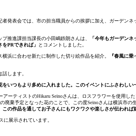
た記者発表会では、市の担当職員からの挨拶に加え、ガーデンネ
ップ推進課担当課長の小田嶋鉄朗さんは、
「今年もガーデンネッ
さをPRできれば」
とコメントしました。
ス横浜に合わせ新たに制作した切り絵作品を紹介。
『春風に乗
。
は話します。
花をいつもより多めに入れました。このイベントにふさわしい
ワーアーティストのHikaru Seinoさんは、ロスフラワーを
廃棄予定となった花のことで、この度Seinoさんは横浜市の生
、この作品を通してお子さんにもワクワクや楽しさが伝われば
ハウスに展示されています。