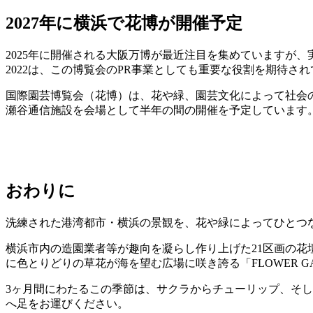
2027年に横浜で花博が開催予定
2025年に開催される大阪万博が最近注目を集めていますが、
2022は、この博覧会のPR事業としても重要な役割を期待さ
国際園芸博覧会（花博）は、花や緑、園芸文化によって社会の
瀬谷通信施設を会場として半年の間の開催を予定しています
おわりに
洗練された港湾都市・横浜の景観を、花や緑によってひとつ
横浜市内の造園業者等が趣向を凝らし作り上げた21区画の花壇
に色とりどりの草花が海を望む広場に咲き誇る「FLOWER GA
3ヶ月間にわたるこの季節は、サクラからチューリップ、そ
へ足をお運びください。