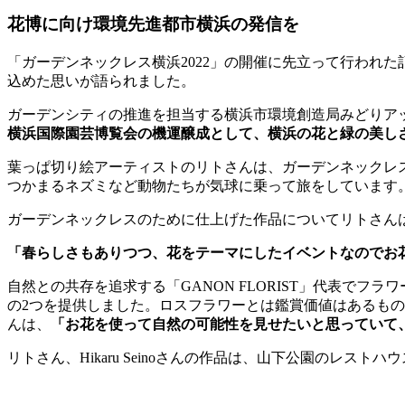
花博に向け環境先進都市横浜の発信を
「ガーデンネックレス横浜2022」の開催に先立って行われ
込めた思いが語られました。
ガーデンシティの推進を担当する横浜市環境創造局みどりア
横浜国際園芸博覧会の機運醸成として、横浜の花と緑の美し
葉っぱ切り絵アーティストのリトさんは、ガーデンネックレ
つかまるネズミなど動物たちが気球に乗って旅をしています
ガーデンネックレスのために仕上げた作品についてリトさん
「春らしさもありつつ、花をテーマにしたイベントなのでお
自然との共存を追求する「GANON FLORIST」代表でフラ
の2つを提供しました。ロスフラワーとは鑑賞価値はあるものの
んは、
「お花を使って自然の可能性を見せたいと思っていて
リトさん、Hikaru Seinoさんの作品は、山下公園のレスト