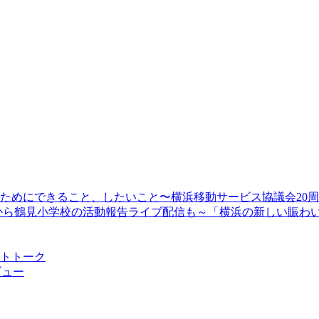
顔のためにできること、したいこと〜横浜移動サービス協議会20
13時30分から鶴見小学校の活動報告ライブ配信も～「横浜の新しい
ストトーク
ビュー