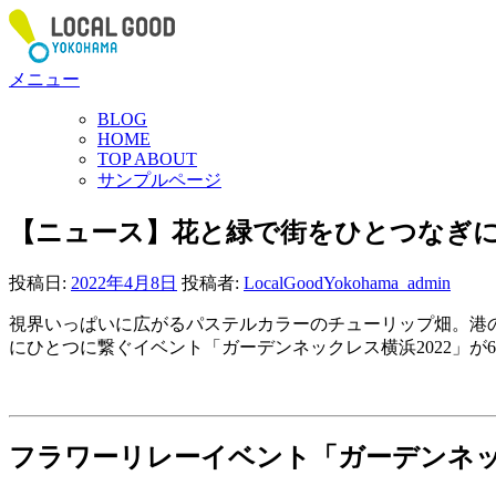
コ
ン
テ
メニュー
ン
ツ
BLOG
へ
HOME
ス
TOP ABOUT
サンプルページ
キ
ッ
【ニュース】花と緑で街をひとつなぎに
プ
投稿日:
2022年4月8日
投稿者:
LocalGoodYokohama_admin
視界いっぱいに広がるパステルカラーのチューリップ畑。港
にひとつに繋ぐイベント「ガーデンネックレス横浜2022」が
フラワーリレーイベント「ガーデンネック