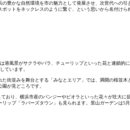
浜の豊かな自然環境を市の魅力として発展させ、次世代への引
スポットをネックレスのように繋ぐ、という思いから名付けら
会場は港風景がサクラやバラ、チューリップといった花と連鎖的
意しています。
れた街並みを舞台とする「みなとエリア」では、満開の桜並木と
公園が見どころです。
を有しており、横浜市産のパンジーやビオラといった花々が壮大
ーリップ「ラバーズタウン」も見られます。里山ガーデンは
5