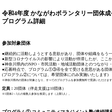
令和4年度 かながわボランタリー団体成
プログラム詳細
参加対象団体
●継続的に活動しようとする意欲があり、団体や組織をもう
●新型コロナウイルスの影響により活動が停滞したが、ここ
●神奈川県内のNPO・市民活動・地域活動団体とのつながり
●応募時点で、プログラム①③④を全て受ける意思がある団
(プログラム②については、希望団体にのみ実施いたします)
※神奈川県内の団体が対象となり、すべてのプログラムを参加費無料で受講いただけます
定員：
20団体（伴走支援は10団体）
※1団体2～3人の複数人参加を推奨します（上限5人）。
プログラム① コミュニティマネジメント塾(連続講座