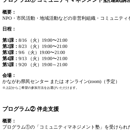
概要：
NPO・市民活動・地域活動などの非営利組織・コミュニテ
日程：
第1課：
8/16 （火）19:00〜21:00
第2課：
8/23 （火）19:00〜21:00
第3課：
9/6 （火）19:00〜21:00
第4課：
9/13 （火）19:00〜21:00
第5課：
9/20 （火）19:00～21:00
会場：
かながわ県民センター または オンライン(zoom)（予定）
※上記からご希望の参加方法をお選びいただけます。
プログラム② 伴走支援
概要：
プログラム①の「コミュニティマネジメント塾」を受けられ