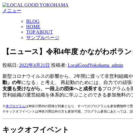
コ
メニュー
ン
テ
BLOG
ン
HOME
ツ
TOP ABOUT
へ
サンプルページ
ス
キ
【ニュース】令和4年度 かながわボラ
ッ
プ
投稿日:
2022年4月21日
投稿者:
LocalGoodYokohama_admin
新型コロナウイルスの影響から、2年間に渡って非営利組織や
動」の年
になる」と考え、 再起動のためには、自力での頑
支援も受けながら、一段上の団体へと成長する
プログラムを
営利組織の運営組織を体系的に学ぶことのできる参加無料の
※
本プログラム
は神奈川県内の団体が対象となり、すべてのプログラムを参加費無料で受
※キックオフイベントは神奈川県以外の方も参加可能。プログラム参加にあたっては、説
キックオフイベント