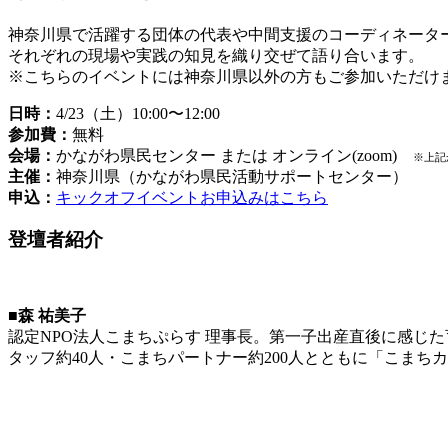
神奈川県で活躍する団体の代表や中間支援のコーディネータ
それぞれの現場や実践の知見を織り交ぜて語り合います。
※こちらのイベントには神奈川県以外の方もご参加いただけ
日時：
4/23（土）10:00〜12:00
参加費：
無料
会場：
かながわ県民センター または オンライン(zoom)
※上記
主催：
神奈川県（かながわ県民活動サポートセンター）
申込：
キックオフイベントお申込みはこちら
登壇者紹介
■森 祐美子
認定NPO法人こまちぷらす 理事長。第一子出産直後に感じ
タッフ約40人・こまちパートナー約200人とともに「こま