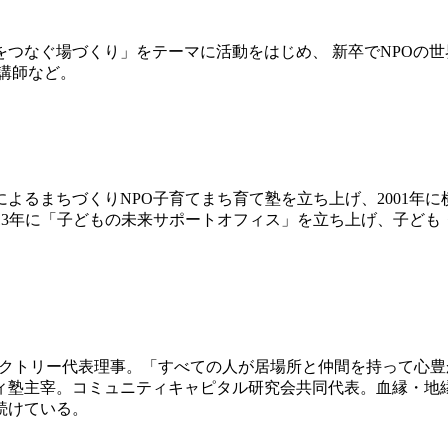
ぐ場づくり」をテーマに活動をはじめ、 新卒でNPOの世界
講師など。
によるまちづくりNPO子育てまち育て塾を立ち上げ、2001
13年に「子どもの未来サポートオフィス」を立ち上げ、子ども
ファクトリー代表理事。「すべての人が居場所と仲間を持って心
ィ塾主宰。コミュニティキャピタル研究会共同代表。血縁・地
続けている。