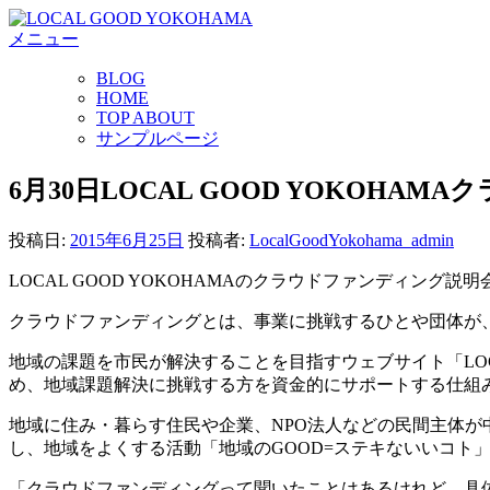
コ
メニュー
ン
テ
BLOG
ン
HOME
ツ
TOP ABOUT
へ
サンプルページ
ス
キ
6月30日LOCAL GOOD YOKOHA
ッ
プ
投稿日:
2015年6月25日
投稿者:
LocalGoodYokohama_admin
LOCAL GOOD YOKOHAMAのクラウドファンディング説
クラウドファンディングとは、事業に挑戦するひとや団体が
地域の課題を市民が解決することを目指すウェブサイト「LOC
め、地域課題解決に挑戦する方を資金的にサポートする仕組
地域に住み・暮らす住民や企業、NPO法人などの民間主体が中
し、地域をよくする活動「地域のGOOD=ステキないいコト
「クラウドファンディングって聞いたことはあるけれど、具