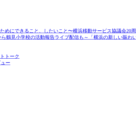
顔のためにできること、したいこと〜横浜移動サービス協議会20
13時30分から鶴見小学校の活動報告ライブ配信も～「横浜の新しい
ストトーク
ビュー