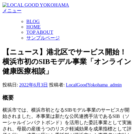
コ
メニュー
ン
テ
BLOG
ン
HOME
ツ
TOP ABOUT
へ
サンプルページ
ス
キ
【ニュース】港北区でサービス開始！
ッ
横浜市初のSIBモデル事業「オンライン
プ
健康医療相談」
投稿日:
2022年6月3日
投稿者:
LocalGoodYokohama_admin
概要
横浜市では、横浜市初となるSIBモデル事業のサービスが開
始されました。本事業は新たな公民連携手法であるSIB（ソ
ーシャルインパクトボンド）を活用した委託事業として実施
され、母親の産後うつのリスク軽減効果を成果指標として評