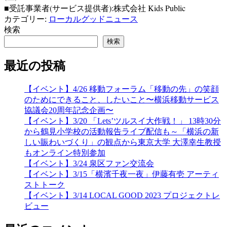
■受託事業者(サービス提供者):株式会社 Kids Public
カテゴリー:
ローカルグッドニュース
検索
検索
最近の投稿
【イベント】4/26 移動フォーラム「移動の先」の笑顔
のためにできること、したいこと〜横浜移動サービス
協議会20周年記念企画〜
【イベント】3/20 「Lets’ツルスイ大作戦！」 13時30分
から鶴見小学校の活動報告ライブ配信も～「横浜の新
しい賑わいづくり」の観点から東京大学 大澤幸生教授
もオンライン特別参加
【イベント】3/24 泉区ファン交流会
【イベント】3/15「横濱千夜一夜」伊藤有壱 アーティ
ストトーク
【イベント】3/14 LOCAL GOOD 2023 プロジェクトレ
ビュー