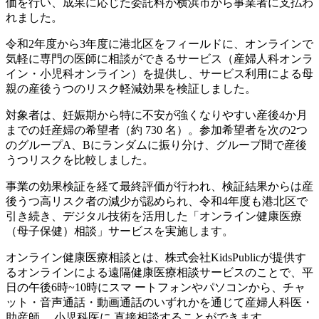
価を行い、成果に応じた委託料が横浜市から事業者に支払わ
れました。
令和2年度から3年度に港北区をフィールドに、オンラインで
気軽に専門の医師に相談ができるサービス（産婦人科オンラ
イン・小児科オンライン）を提供し、サービス利用による母
親の産後うつのリスク軽減効果を検証しました。
対象者は、妊娠期から特に不安が強くなりやすい産後4か月
までの妊産婦の希望者（約 730 名）。参加希望者を次の2つ
のグループA、Bにランダムに振り分け、グループ間で産後
うつリスクを比較しました。
事業の効果検証を経て最終評価が行われ、検証結果からは産
後うつ高リスク者の減少が認められ、令和4年度も港北区で
引き続き、デジタル技術を活用した「オンライン健康医療
（母子保健）相談」サービスを実施します。
オンライン健康医療相談とは、株式会社KidsPublicが提供す
るオンラインによる遠隔健康医療相談サービスのことで、平
日の午後6時~10時にスマ ートフォンやパソコンから、チャ
ット・音声通話・動画通話のいずれかを通じて産婦人科医・
助産師、 小児科医に 直接相談することができます。