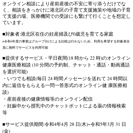
オンライン相談により産前産後の不安に寄り添うだけでな
く、相談をきっかけに港北区の子育て支援施策や地域の子育
て支援の場、医療機関での受診にも繋げて行くことを想定し
ています。
■対象者:港北区在住の妊産婦及び0歳児を育てる家庭
※令和4年度の事業はグループ分けによる比較は行わないため、利用を希望する対象者全
員に無料でサービスを利用可能
■提供するサービス・平日夜間(18 時から 22 時)のオンライン
健康医療相談 (10 分間の予約制、チャット・通話・動画通話
を選択可能)
・いつでも相談(毎日 24 時間メッセージを送れて 24 時間以
内に返信をもらえる一問一答形式のオンライン健 康医療相
談)
・産前産後の健康情報等のオンライン配信
・妊娠中から授乳中のチャットボットによる薬の情報検索
等
■サービス提供期間:令和4年4月 28 日(木)~令和5年3月 31 日
(金)