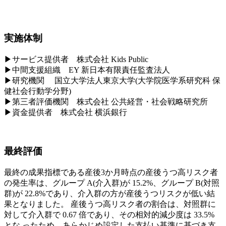
実施体制
▶サービス提供者 株式会社 Kids Public
▶中間支援組織 EY 新日本有限責任監査法人
▶研究機関 国立大学法人東京大学(大学院医学系研究科 保
健社会行動学分野)
▶第三者評価機関 株式会社 公共経営・社会戦略研究所
▶資金提供者 株式会社 横浜銀行
最終評価
最終の成果指標である産後3か月時点の産後うつ高リスク者
の発生率は、グループ A(介入群)が 15.2%、グループ B(対照
群)が 22.8%であり、介入群の方が産後うつリスクが低い結
果となりました。 産後うつ高リスク者の割合は、対照群に
対して介入群で 0.67 倍であり、その相対的減少度は 33.5%
とな ったため、あらかじめ設定した支払い基準に基づき支