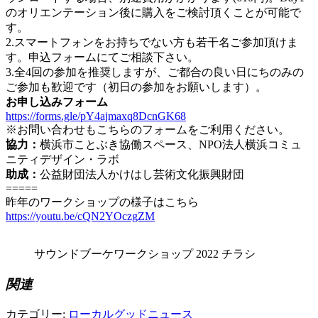
のオリエンテーション後に購入をご検討頂くことが可能で
す。
2.スマートフォンをお持ちでない方も若干名ご参加頂けま
す。申込フォームにてご相談下さい。
3.全4回の参加を推奨しますが、ご都合の良い日にちのみの
ご参加も歓迎です（初日の参加をお願いします）。
お申し込みフォーム
https://forms.gle/pY4ajmaxq8DcnGK68
※お問い合わせもこちらのフォームをご利用ください。
協力：
横浜市ことぶき協働スペース、NPO法人横浜コミュ
ニティデザイン・ラボ
助成：
公益財団法人かけはし芸術文化振興財団
=====
昨年のワークショップの様子はこちら
https://youtu.be/cQN2YOczgZM
サウンドブーケワークショップ 2022 チラシ
関連
カテゴリー:
ローカルグッドニュース