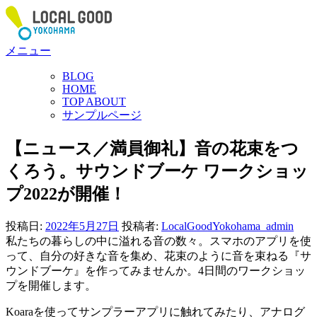
コ
ン
テ
メニュー
ン
ツ
BLOG
へ
HOME
ス
TOP ABOUT
サンプルページ
キ
ッ
【ニュース／満員御礼】音の花束をつ
プ
くろう。サウンドブーケ ワークショッ
プ2022が開催！
投稿日:
2022年5月27日
投稿者:
LocalGoodYokohama_admin
私たちの暮らしの中に溢れる音の数々。スマホのアプリを使
って、自分の好きな音を集め、花束のように音を束ねる『サ
ウンドブーケ』を作ってみませんか。4日間のワークショッ
プを開催します。
Koaraを使ってサンプラーアプリに触れてみたり、アナログ