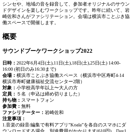
シンセや、地域の音を録音して、参加者オリジナルのサウン
ドデザインを楽しむワークショップです。昨年に続いて、岩
崎佐和さんがファシリテーション。会場は横浜市ことぶき協
働スペースで開催します。
概要
サウンドブーケワークショップ2022
日時：
2022年6月4日(土),11日(土),18日(土),25日(土) 14:00-
16:00 (初日のみ16:30まで)
会場：
横浜市ことぶき協働スペース（横浜市中区寿町4-14
横浜市寿町健康福祉交流センター2階）
対象：
小学校高学年以上〜大人の方
定員：
５名（申込は締め切りました）
持ち物：
スマートフォン
参加費：
無料
ファシリテーター：
岩崎佐和
注意事項：
1.音楽の録音/編集で有料アプリ”Koala”を各自のスマホにダ
ウンロードする場合、別途費用がかかります(610円)。Day1