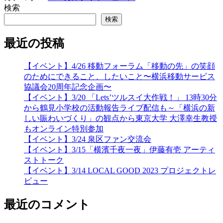
検索
検索
最近の投稿
【イベント】4/26 移動フォーラム「移動の先」の笑顔
のためにできること、したいこと〜横浜移動サービス
協議会20周年記念企画〜
【イベント】3/20 「Lets’ツルスイ大作戦！」 13時30分
から鶴見小学校の活動報告ライブ配信も～「横浜の新
しい賑わいづくり」の観点から東京大学 大澤幸生教授
もオンライン特別参加
【イベント】3/24 泉区ファン交流会
【イベント】3/15「横濱千夜一夜」伊藤有壱 アーティ
ストトーク
【イベント】3/14 LOCAL GOOD 2023 プロジェクトレ
ビュー
最近のコメント