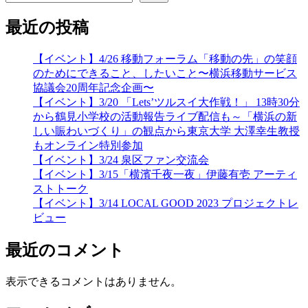
最近の投稿
【イベント】4/26 移動フォーラム「移動の先」の笑顔
のためにできること、したいこと〜横浜移動サービス
協議会20周年記念企画〜
【イベント】3/20 「Lets’ツルスイ大作戦！」 13時30分
から鶴見小学校の活動報告ライブ配信も～「横浜の新
しい賑わいづくり」の観点から東京大学 大澤幸生教授
もオンライン特別参加
【イベント】3/24 泉区ファン交流会
【イベント】3/15「横濱千夜一夜」伊藤有壱 アーティ
ストトーク
【イベント】3/14 LOCAL GOOD 2023 プロジェクトレ
ビュー
最近のコメント
表示できるコメントはありません。