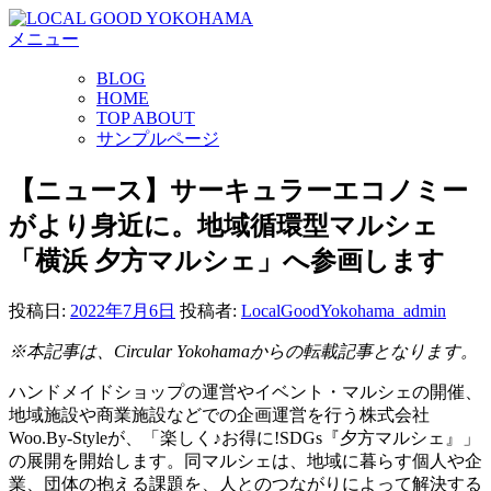
コ
メニュー
ン
テ
BLOG
ン
HOME
ツ
TOP ABOUT
へ
サンプルページ
ス
キ
【ニュース】サーキュラーエコノミー
ッ
がより身近に。地域循環型マルシェ
プ
「横浜 夕方マルシェ」へ参画します
投稿日:
2022年7月6日
投稿者:
LocalGoodYokohama_admin
※本記事は、Circular Yokohamaからの転載記事となります。
ハンドメイドショップの運営やイベント・マルシェの開催、
地域施設や商業施設などでの企画運営を行う株式会社
Woo.By-Styleが、「楽しく♪お得に!SDGs『夕方マルシェ』」
の展開を開始します。同マルシェは、地域に暮らす個人や企
業、団体の抱える課題を、人とのつながりによって解決する