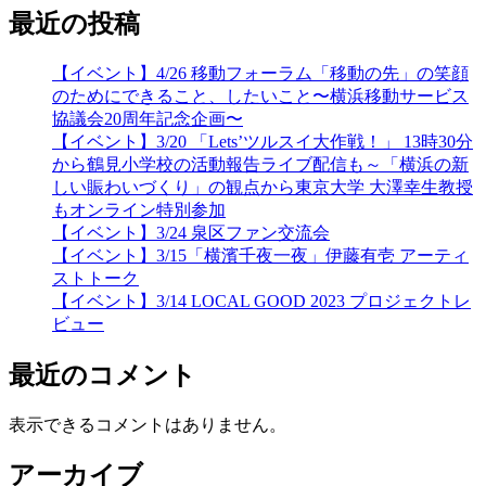
最近の投稿
【イベント】4/26 移動フォーラム「移動の先」の笑顔
のためにできること、したいこと〜横浜移動サービス
協議会20周年記念企画〜
【イベント】3/20 「Lets’ツルスイ大作戦！」 13時30分
から鶴見小学校の活動報告ライブ配信も～「横浜の新
しい賑わいづくり」の観点から東京大学 大澤幸生教授
もオンライン特別参加
【イベント】3/24 泉区ファン交流会
【イベント】3/15「横濱千夜一夜」伊藤有壱 アーティ
ストトーク
【イベント】3/14 LOCAL GOOD 2023 プロジェクトレ
ビュー
最近のコメント
表示できるコメントはありません。
アーカイブ