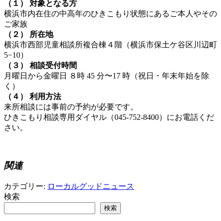
（１） 対象となる⽅
横浜市内在住の中⾼年のひきこもり状態にあるご本⼈やその
ご家族
（２） 所在地
横浜市⻄部児童相談所複合棟４階（横浜市保⼟ケ⾕区川辺町
5−10）
（３） 相談受付時間
⽉曜⽇から⾦曜⽇ ８時 45 分〜17 時（祝⽇・年末年始を除
く）
（４） 利⽤⽅法
来所相談には事前の予約が必要です。
ひきこもり相談専⽤ダイヤル（045-752-8400）にお電話くだ
さい。
関連
カテゴリー:
ローカルグッドニュース
検索
検索