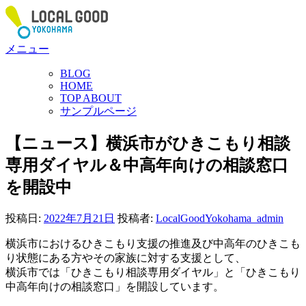
コ
ン
テ
メニュー
ン
ツ
BLOG
へ
HOME
ス
TOP ABOUT
サンプルページ
キ
ッ
【ニュース】横浜市がひきこもり相談
プ
専用ダイヤル＆中高年向けの相談窓口
を開設中
投稿日:
2022年7月21日
投稿者:
LocalGoodYokohama_admin
横浜市におけるひきこもり⽀援の推進及び中⾼年のひきこも
り状態にある⽅やその家族に対する⽀援として、
横浜市では「ひきこもり相談専⽤ダイヤル」と「ひきこもり
中⾼年向けの相談窓⼝」を開設しています。