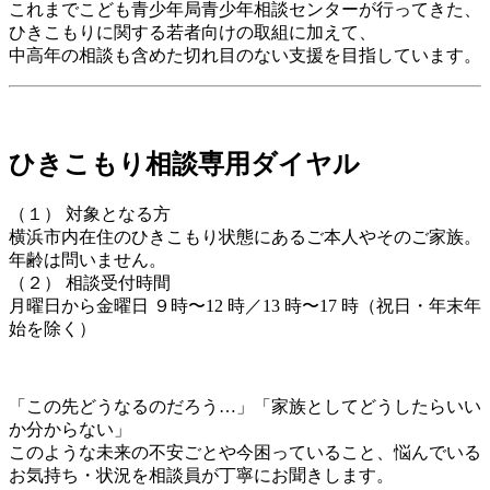
これまでこども⻘少年局⻘少年相談センターが⾏ってきた、
ひきこもりに関する若者向けの取組に加えて、
中⾼年の相談も含めた切れ⽬のない⽀援を目指しています。
ひきこもり相談専⽤ダイヤル
（１） 対象となる⽅
横浜市内在住のひきこもり状態にあるご本⼈やそのご家族。
年齢は問いません。
（２） 相談受付時間
⽉曜⽇から⾦曜⽇ ９時〜12 時／13 時〜17 時（祝⽇・年末年
始を除く）
「この先どうなるのだろう…」「家族としてどうしたらいい
か分からない」
このような未来の不安ごとや今困っていること、悩んでいる
お気持ち・状況を相談員が丁寧にお聞きします。