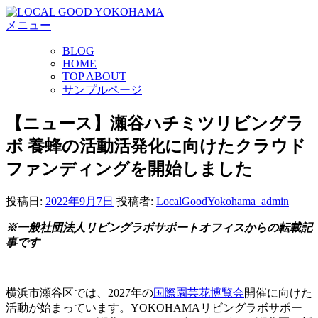
コ
メニュー
ン
テ
BLOG
ン
HOME
ツ
TOP ABOUT
へ
サンプルページ
ス
キ
【ニュース】瀬谷ハチミツリビングラ
ッ
ボ 養蜂の活動活発化に向けたクラウド
プ
ファンディングを開始しました
投稿日:
2022年9月7日
投稿者:
LocalGoodYokohama_admin
※一般社団法人リビングラボサポートオフィスからの転載記
事です
横浜市瀬谷区では、2027年の
国際園芸花博覧会
開催に向けた
活動が始まっています。YOKOHAMAリビングラボサポー