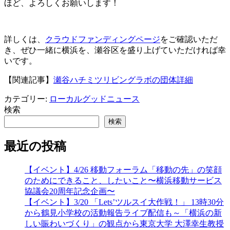
ほど、よろしくお願いします！
詳しくは、
クラウドファンディングページ
をご確認いただ
き、ぜひ一緒に横浜を、瀬谷区を盛り上げていただければ幸
いです。
【関連記事】
瀬谷ハチミツリビングラボの団体詳細
カテゴリー:
ローカルグッドニュース
検索
検索
最近の投稿
【イベント】4/26 移動フォーラム「移動の先」の笑顔
のためにできること、したいこと〜横浜移動サービス
協議会20周年記念企画〜
【イベント】3/20 「Lets’ツルスイ大作戦！」 13時30分
から鶴見小学校の活動報告ライブ配信も～「横浜の新
しい賑わいづくり」の観点から東京大学 大澤幸生教授