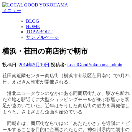
コ
メニュー
ン
テ
BLOG
ン
HOME
ツ
TOP ABOUT
へ
サンプルページ
ス
キ
横浜・荏田の商店街で朝市
ッ
プ
投稿日:
2014年5月19日
投稿者:
LocalGoodYokohama_admin
荏田南近隣センター商店街（横浜市都筑区荏田南5）で5月25
日、えだきん朝市が開催される。
港北ニュータウンのなかにある同商店街だが、駅から離れ
た立地と駅近くに大型ショッピングモールが並ぶ影響から客
足が遠のいていた。近年はそうした商店街の魅力を再発信し
ようと、さまざまな企画を始めている。
同朝市は、商店街ならではの「あたたかさ」を近隣にアピ
ールすることを目的に企画されたもの。神奈川県内で朝市の