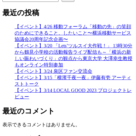
最近の投稿
【イベント】4/26 移動フォーラム「移動の先」の笑顔
のためにできること、したいこと〜横浜移動サービス
協議会20周年記念企画〜
【イベント】3/20 「Lets’ツルスイ大作戦！」 13時30分
から鶴見小学校の活動報告ライブ配信も～「横浜の新
しい賑わいづくり」の観点から東京大学 大澤幸生教授
もオンライン特別参加
【イベント】3/24 泉区ファン交流会
【イベント】3/15「横濱千夜一夜」伊藤有壱 アーティ
ストトーク
【イベント】3/14 LOCAL GOOD 2023 プロジェクトレ
ビュー
最近のコメント
表示できるコメントはありません。