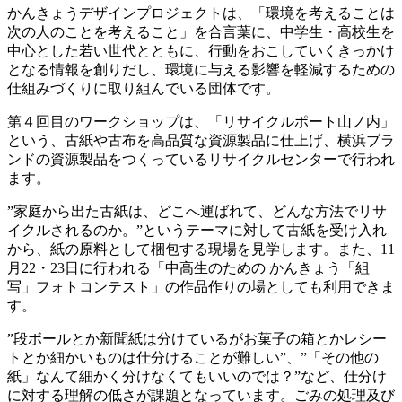
かんきょうデザインプロジェクトは、「環境を考えることは
次の人のことを考えること」を合言葉に、中学生・高校生を
中心とした若い世代とともに、行動をおこしていくきっかけ
となる情報を創りだし、環境に与える影響を軽減するための
仕組みづくりに取り組んでいる団体です。
第４回目のワークショップは、「リサイクルポート山ノ内」
という、古紙や古布を高品質な資源製品に仕上げ、横浜ブラ
ンドの資源製品をつくっているリサイクルセンターで行われ
ます。
”家庭から出た古紙は、どこへ運ばれて、どんな方法でリサ
イクルされるのか。”というテーマに対して古紙を受け入れ
から、紙の原料として梱包する現場を見学します。また、11
月22・23日に行われる「中高生のための かんきょう「組
写」フォトコンテスト」の作品作りの場としても利用できま
す。
”段ボールとか新聞紙は分けているがお菓子の箱とかレシー
トとか細かいものは仕分けることが難しい”、”「その他の
紙」なんて細かく分けなくてもいいのでは？”など、仕分け
に対する理解の低さが課題となっています。ごみの処理及び