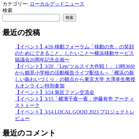
カテゴリー:
ローカルグッドニュース
検索
検索
最近の投稿
【イベント】4/26 移動フォーラム「移動の先」の笑顔
のためにできること、したいこと〜横浜移動サービス
協議会20周年記念企画〜
【イベント】3/20 「Lets’ツルスイ大作戦！」 13時30分
から鶴見小学校の活動報告ライブ配信も～「横浜の新
しい賑わいづくり」の観点から東京大学 大澤幸生教授
もオンライン特別参加
【イベント】3/24 泉区ファン交流会
【イベント】3/15「横濱千夜一夜」伊藤有壱 アーティ
ストトーク
【イベント】3/14 LOCAL GOOD 2023 プロジェクトレ
ビュー
最近のコメント