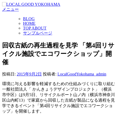
コ
メニュー
ン
テ
BLOG
ン
HOME
ツ
TOP ABOUT
へ
サンプルページ
ス
キ
回収古紙の再生過程を見学 「第4回リサ
ッ
イクル施設でエコワークショップ」開
プ
催
投稿日:
2015年9月2日
投稿者:
LocalGoodYokohama_admin
環境に与える影響を軽減するための仕組みづくりに取り組む
一般社団法人「 かんきょうデザインプロジェクト」（横浜
市中区）は9月5日、リサイクルポート山ノ内（横浜市神奈川
区山内町13）で家庭から回収した古紙が製品になる過程を見
学できるイベント「第4回リサイクル施設でエコワークショ
ップ」を開催します。