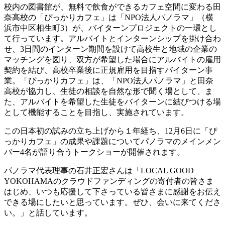
校内の図書館が、無料で飲食ができるカフェ空間に変わる田
奈高校の「ぴっかりカフェ」は「NPO法人パノラマ」（横
浜市中区相生町3）が、バイターンプロジェクトの一環とし
て行っています。アルバイトとインターンシップを掛け合わ
せ、3日間のインターン期間を設けて高校生と地域の企業の
マッチングを図り、双方が希望した場合にアルバイトの雇用
契約を結び、高校卒業後に正規雇用を目指すバイターン事
業。「ぴっかりカフェ」は、「NPO法人パノラマ」と田奈
高校が協力し、生徒の相談を自然な形で聞く場として、ま
た、アルバイトを希望した生徒をバイターンに結びつける場
として機能することを目指し、実施されています。
この日本初の試みの立ち上げから１年経ち、12月6日に「ぴ
っかりカフェ」の成果や課題についてパノラマのメインメン
バー4名が語り合うトークショーが開催されます。
パノラマ代表理事の石井正宏さんは「LOCAL GOOD
YOKOHAMAのクラウドファンディングの寄付者の皆さま
はじめ、いつも応援して下さっている皆さまに感謝をお伝え
できる場にしたいと思っています。ぜひ、会いに来てくださ
い。」と話しています。