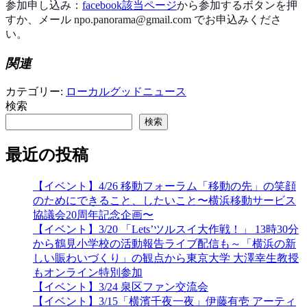
参加申し込み：
facebook該当ページ
から参加するボタンを押
すか、メール npo.panorama@gmail.com でお申込みくださ
い。
関連
カテゴリー:
ローカルグッドニュース
検索
検索
最近の投稿
【イベント】4/26 移動フォーラム「移動の先」の笑顔
のためにできること、したいこと〜横浜移動サービス
協議会20周年記念企画〜
【イベント】3/20 「Lets’ツルスイ大作戦！」 13時30分
から鶴見小学校の活動報告ライブ配信も～「横浜の新
しい賑わいづくり」の観点から東京大学 大澤幸生教授
もオンライン特別参加
【イベント】3/24 泉区ファン交流会
【イベント】3/15「横濱千夜一夜」伊藤有壱 アーティ