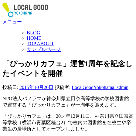
コ
ン
テ
メニュー
ン
ツ
BLOG
へ
HOME
ス
TOP ABOUT
サンプルページ
キ
ッ
「ぴっかりカフェ」運営1周年を記念し
プ
たイベントを開催
投稿日:
2015年10月20日
投稿者:
LocalGoodYokohama_admin
NPO法人パノラマが神奈川県立田奈高等学校の学校図書館
で運営する「ぴっかりカフェ」が一周年を迎えます。
「ぴっかりカフェ」は、2014年12月11日、神奈川県立田奈高
等学校（横浜市青葉区桂台2）で校内の図書館を在校生や卒
業生の居場所としてオープンしました。