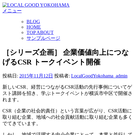
コ
メニュー
ン
テ
BLOG
ン
HOME
ツ
TOP ABOUT
へ
サンプルページ
ス
キ
［シリーズ企画］ 企業価値向上につな
ッ
げるCSR トークイベント開催
プ
投稿日:
2015年11月12日
投稿者:
LocalGoodYokohama_admin
新しいCSR、経営につながるCSR活動の先行事例についてゲ
スト講師を招き、学ぶトークイベントが横浜市中区で開催さ
れます。
CSR（企業の社会的責任）という言葉が広がり、CSR活動に
取り組む企業、地域への社会貢献活動に取り組む企業も多く
でてきています。
しかし、地域で活躍する中小企業にとって、本業と並行して