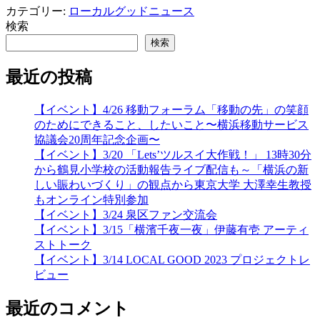
カテゴリー:
ローカルグッドニュース
検索
検索
最近の投稿
【イベント】4/26 移動フォーラム「移動の先」の笑顔
のためにできること、したいこと〜横浜移動サービス
協議会20周年記念企画〜
【イベント】3/20 「Lets’ツルスイ大作戦！」 13時30分
から鶴見小学校の活動報告ライブ配信も～「横浜の新
しい賑わいづくり」の観点から東京大学 大澤幸生教授
もオンライン特別参加
【イベント】3/24 泉区ファン交流会
【イベント】3/15「横濱千夜一夜」伊藤有壱 アーティ
ストトーク
【イベント】3/14 LOCAL GOOD 2023 プロジェクトレ
ビュー
最近のコメント