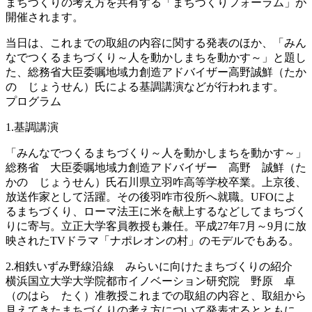
まちづくりの考え方を
共有する「まちづくりフォーラム」が
開催されます。
当日は、これまでの取組の内容に関する発表のほか、「みん
なでつくるまちづくり～人を動かしまちを動かす～」と題し
た、総務省大臣委嘱地域力創造アドバイザー高野誠鮮（たか
の じょうせん）氏による基調講演などが行われます。
プログラム
1.基調講演
「みんなでつくるまちづくり～人を動かしまちを動かす～」
総務省 大臣委嘱地域力創造アドバイザー 高野 誠鮮（た
かの じょうせん）氏石川県立羽咋高等学校卒業。上京後、
放送作家として活躍。その後羽咋市役所へ就職。UFOによ
るまちづくり、ローマ法王に米を献上するなどしてまちづく
りに寄与。立正大学客員教授も兼任。平成27年7月～9月に放
映されたTVドラマ「ナポレオンの村」のモデルでもある。
2.相鉄いずみ野線沿線 みらいに向けたまちづくりの紹介
横浜国立大学大学院都市イノベーション研究院 野原 卓
（のはら たく）准教授これまでの取組の内容と、取組から
見えてきたまちづくりの考え方について発表するとともに、