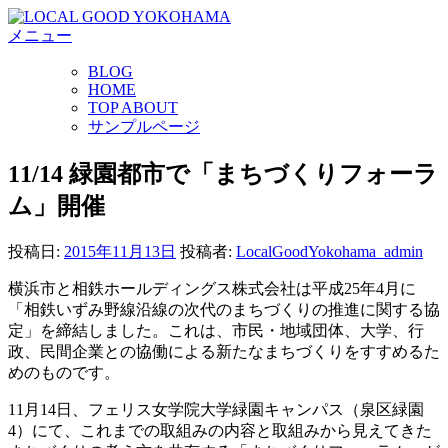
コ
メニュー
ン
テ
BLOG
ン
HOME
ツ
TOP ABOUT
へ
サンプルページ
ス
キ
11/14 緑園都市で「まちづくりフォーラ
ッ
ム」開催
プ
投稿日:
2015年11月13日
投稿者:
LocalGoodYokohama_admin
横浜市と相鉄ホールディングス株式会社は平成25年4月に
「相鉄いずみ野線沿線の次代のまちづくりの推進に関する協
定」を締結しました。これは、市民・地域団体、大学、行
政、民間企業との協働による新たなまちづくりをすすめるた
めのものです。
11月14日、
フェリス女学院大学緑園キャンパス（泉区緑園
4）にて、
これまでの取組みの内容と取組みから見えてきた