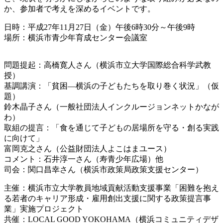
か、参加者で考えを深めるイベントです。
日時：平成27年11月27日（金）午後6時30分～午
後9時
場所：横浜市青少年育成センター会議室
問題提起：高橋寛人さん（横浜市立大学国際総合科学武教
授）
基調講演：「貧困―横浜の子どもたちを取り巻く状況」（
仮
題）
鈴木晶子さん（一般社団法人インクルージョンネットか
なが
わ）
取組の提言：「食を通じて子どもの居場所を守る・創る実
践
に向けて」
富岡克之さん（公益財団法人よこはまユース）
コメント：石井淳一さん（寿青少年広場）他
司会：関口昌幸さん（横浜市政策局政策支援センター）
主催：横浜市立大学教員地域貢献活動支援事業「困難を抱
え
る若者のキャリア形成・雇用創出支援に関する政策提言
事
業」実施プロジェクト
共催：LOCAL GOOD YOKOHAMA（横浜コミュニティデザ