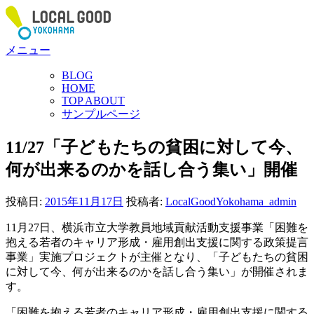
コ
ン
テ
メニュー
ン
ツ
BLOG
へ
HOME
ス
TOP ABOUT
サンプルページ
キ
ッ
11/27「子どもたちの貧困に対して今、
プ
何が出来るのかを話し合う集い」開催
投稿日:
2015年11月17日
投稿者:
LocalGoodYokohama_admin
11月27日、横浜市立大学教員地域貢献活動支援事業「困難を
抱
える若者のキャリア形成・雇用創出支援に関する政策提言
事業」実施プロジェクトが主催となり、「子どもたちの貧困
に対して今、何が出来るのかを話し合う集い」が開催されま
す。
「困難を抱
える若者のキャリア形成・雇用創出支援に関する