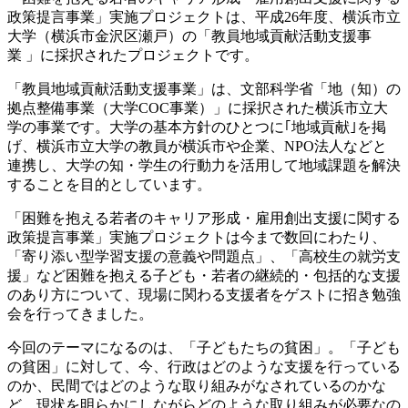
政策提言
事業」実施プロジェクトは、平成26年度、横浜市立
大学（横浜市金沢区瀬戸）の「教員地域貢献活動支援事
業 」に採択されたプロジェクトです。
「教員地域貢献活動支援事業」は、文部科学省「地（知）の
拠点整備事業（大学COC事業）」に採択された横浜市立大
学の事業です。大学の基本方針のひとつに｢地域貢献｣を掲
げ、横浜市立大学の教員が横浜市や企業、NPO法人などと
連携し、大学の知・学生の行動力を活用して地域課題を解決
することを目的としています。
「困難を抱
える若者のキャリア形成・雇用創出支援に関する
政策提言
事業」実施プロジェクトは今まで数回にわたり、
「寄り添い型学習支援の意義や問題点」、「高校生の就労支
援」など困難を抱える子ども・若者の継続的・包括的な支援
のあり方について、現場に関わる支援者をゲストに招き勉強
会を行ってきました。
今回のテーマになるのは、「子どもたちの貧困」。「子ども
の貧困」に対して、今、行政はどのような支援を行っている
のか、民間ではどのような取り組みがなされているのかな
ど、現状を明らかにしながらどのような取り組みが必要なの