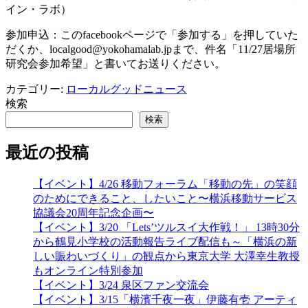
イン・ラボ）
参加申込：このfacebookページで「参加する」を
押していた
だくか、localgood@yokohamalab.
jpまで、件名「11/
27居場所
研究会参加希望」と書いてお送りください。
カテゴリー:
ローカルグッドニュース
検索
検索
最近の投稿
【イベント】4/26 移動フォーラム「移動の先」の笑顔
のためにできること、したいこと〜横浜移動サービス
協議会20周年記念企画〜
【イベント】3/20 「Lets’ツルスイ大作戦！」 13時30分
から鶴見小学校の活動報告ライブ配信も～「横浜の新
しい賑わいづくり」の観点から東京大学 大澤幸生教授
もオンライン特別参加
【イベント】3/24 泉区ファン交流会
【イベント】3/15「横濱千夜一夜」伊藤有壱 アーティ