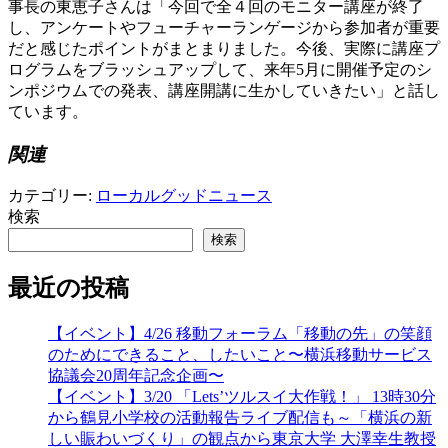
事長の東恵子さんは「今回で全４回のモニター講座が終了
し、アンケートやフューチャーランゲージから参加者が重要
だと感じたポイントがまとまりました。今後、実際に講座プ
ログラムをブラッシュアップして、来年5月に開催予定のシ
ンポジウムでの発表、講座開講に生かしていきたい」と話し
ています。
関連
カテゴリー:
ローカルグッドニュース
検索
検索
最近の投稿
【イベント】4/26 移動フォーラム「移動の先」の笑顔
のためにできること、したいこと〜横浜移動サービス
協議会20周年記念企画〜
【イベント】3/20 「Lets’ツルスイ大作戦！」 13時30分
から鶴見小学校の活動報告ライブ配信も～「横浜の新
しい賑わいづくり」の観点から東京大学 大澤幸生教授