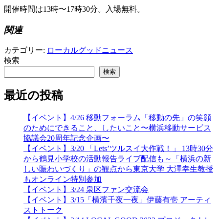
開催時間は13時〜17時30分。入場無料。
関連
カテゴリー:
ローカルグッドニュース
検索
検索
最近の投稿
【イベント】4/26 移動フォーラム「移動の先」の笑顔
のためにできること、したいこと〜横浜移動サービス
協議会20周年記念企画〜
【イベント】3/20 「Lets’ツルスイ大作戦！」 13時30分
から鶴見小学校の活動報告ライブ配信も～「横浜の新
しい賑わいづくり」の観点から東京大学 大澤幸生教授
もオンライン特別参加
【イベント】3/24 泉区ファン交流会
【イベント】3/15「横濱千夜一夜」伊藤有壱 アーティ
ストトーク