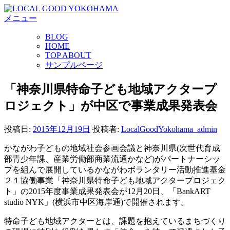
コ
メニュー
ン
テ
BLOG
ン
HOME
ツ
TOP ABOUT
へ
サンプルページ
ス
キ
「神奈川県特命子ども地域アクタープ
ッ
ロジェクト」が中区で事業成果発表会
プ
投稿日:
2015年12月19日
投稿者:
LocalGoodYokohama_admin
かながわ子どもの地域社会参画会議と神奈川県(次世代育成
部青少年課、産業労働部商業流通かなど)がパートナーシッ
プを組んで展開しているかながわボランタリー活動推進基金
２１協働事業「神奈川県特命子ども地域アクタープロジェク
ト」の2015年度事業成果発表会が12月20日、「BankART
studio NYK」(横浜市中区海岸通)で開催されます。
特命子ども地域アクターとは、課題を抱えているまちづくり