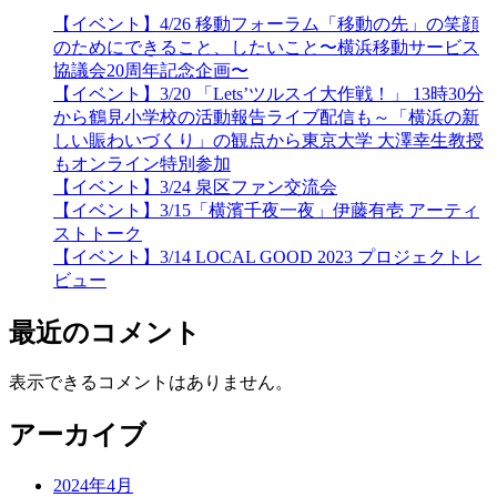
【イベント】4/26 移動フォーラム「移動の先」の笑顔
のためにできること、したいこと〜横浜移動サービス
協議会20周年記念企画〜
【イベント】3/20 「Lets’ツルスイ大作戦！」 13時30分
から鶴見小学校の活動報告ライブ配信も～「横浜の新
しい賑わいづくり」の観点から東京大学 大澤幸生教授
もオンライン特別参加
【イベント】3/24 泉区ファン交流会
【イベント】3/15「横濱千夜一夜」伊藤有壱 アーティ
ストトーク
【イベント】3/14 LOCAL GOOD 2023 プロジェクトレ
ビュー
最近のコメント
表示できるコメントはありません。
アーカイブ
2024年4月