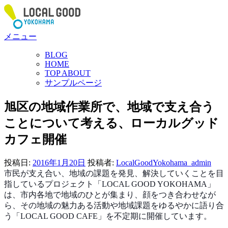
コ
ン
テ
メニュー
ン
ツ
BLOG
へ
HOME
ス
TOP ABOUT
サンプルページ
キ
ッ
旭区の地域作業所で、地域で支え合う
プ
ことについて考える、ローカルグッド
カフェ開催
投稿日:
2016年1月20日
投稿者:
LocalGoodYokohama_admin
市民が支え合い、地域の課題を発見、解決していくことを目
指しているプロジェクト「LOCAL GOOD YOKOHAMA」
は、市内各地で地域のひとが集まり、顔をつき合わせなが
ら、その地域の魅力ある活動や地域課題をゆるやかに語り合
う「LOCAL GOOD CAFE」を不定期に開催しています。