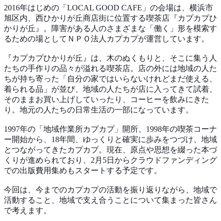
2016年はじめの「LOCAL GOOD CAFE」の会場は、横浜市
旭区内、西ひかりが丘商店街に位置する喫茶店『カプカプひ
かりが丘』。障害がある人のさまざまな「働く」形を模索す
るための場としてＮＰＯ法人カプカプが運営しています。
『カプカプひかりが丘』は、木のぬくもりと、そこに集う人
たちの手作りの品々が溢れる喫茶店。店の外には地域の人た
ちが持ち寄った「自分の家ではいらないけれどまだ使える、
着られる品」が並び、地域の人たちが店に入ってきて試着、
そのままお買い上げしていったり、コーヒーを飲みにきた
り。地元の人たちの日常生活の一部になっています。
1997年の「地域作業所カプカプ」開所、1998年の喫茶コーナ
ー開始から、18年間、ゆっくりと確実に歩みをつづけ、地域
とつながってきたカプカプ。現在、原点や思想を綴った本づ
くりが進められており、2月5日からクラウドファンディング
での出版費用集めもスタートする予定です。
今回は、今までのカプカプの活動を振り返りながら、地域で
活動すること、地域で支え合うことについて集まった皆さん
で考えます。