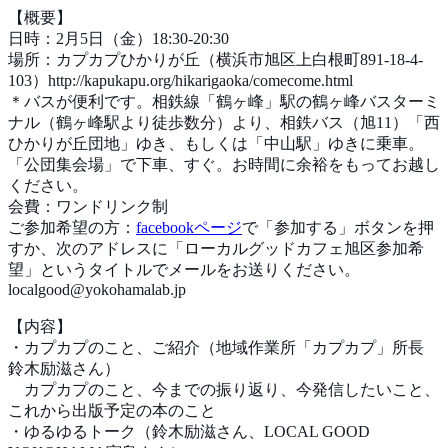
【概要】
日時：2月5日（金）18:30-20:30
場所：カプカプひかりが丘（横浜市旭区上白根町891-18-4-
103）http://kapukapu.org/hikarigaoka/comecome.html
＊バスが便利です。相鉄線「鶴ヶ峰」駅の鶴ヶ峰バスターミ
ナル（鶴ヶ峰駅より徒歩数分）より、相鉄バス（旭11）「西
ひかりが丘団地」ゆき、もしくは「中山駅」ゆきに乗車。
「公団集会場」で下車、すぐ。お時間に余裕をもってお越し
ください。
会費：ワンドリンク制
ご参加希望の方：
facebookページ
で「参加する」ボタンを押
すか、次のアドレスに「ローカルグッドカフェ旭区参加希
望」というタイトルでメールをお送りください。
localgood@yokohamalab.jp
【内容】
・カプカプのこと、ご紹介（地域作業所「カプカプ」所長
鈴木励滋さん）
カプカプのこと、今までの振り返り、今発信したいこと、
これから出版予定の本のこと
・ゆるゆるトーク（鈴木励滋さん、LOCAL GOOD