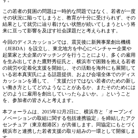
この若者の貧困の問題は一時的な問題ではなく、若者が
一度
その状況に陥ってしまうと、教育が十分に受けられず
、その
結果として就労に辿り着けない状態が続いてしまう
という将
来に亘って影響を及ぼす社会課題だと考えられま
す。
今回のディスカッションでは、震災後に新興事業創出機
構
（JEBDA）を設立し、東北地方を中心にベンチャー
企業や
起業家と大企業のマッチングを行うことにより、多
くの雇用
を生み出してきた鷹野秀征氏と、横浜市で困難を
抱える若者
の就労や定着化支援を開始し、その活動を海外
にも展開して
いる岩本真実氏による話題提供、および会場
全体でのディス
カッションを通して、「支援だけではない
若者のための新し
い働き方としてどのようなことがあるか
、またそのためには
どのように雇用を創出していったらよ
いか。」ということ
を、参加者の皆さんと考えます。
本フォーラムは、2015年12月2日に、横浜市と「オープンイ
ノベーションの取組に関する包括連携協定」を締結したアク
センチュア（東京都港区）が共催します。同協定にもとづく
横浜市と連携した若者支援の取り組みの一環として開催しま
す。