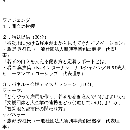
▽アジェンダ
１．開会の挨拶
２．話題提供（30分）
「被災地における雇用創出から見えてきたイノベーション
」
・鷹野 秀征氏（一般社団法人新興事業創出機構 代表理
事）
「若者の自立を支える働き方と定着サポートとは」
・岩本 真実氏（K2インターナショナルジャパン／NPO法人
ヒ
ューマンフェローシップ 代表理事）
３．パネル＋会場ディスカッション（80 分）
▽テーマ:
「どうやって雇用を作り、若者を巻き込んでいけばよいか
」
「支援団体と大企業の連携をどう促進していけばよいか」
「被災地と都市部の関わり方」
▽パネラー
・鷹野 秀征氏（一般社団法人新興事業創出機構 代表理
事）