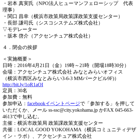
・岩本 真実氏（NPO法人ヒューマンフェローシップ 代表
理事
）
・関口 昌幸（横浜市政策局政策課政策支援センター）
・長部 謙司氏（シスコシステムズ株式会社）
▽モデレーター
・坂本 啓介（アクセンチュア株式会社）
４．閉会の挨拶
＜実施概要＞
日時：2016年4月21日（金）19時～21時（開場
18時30分）
会場：アクセンチュア株式会社 みなとみらいオフィス
（横浜市西区みなとみらい3-6-3 MMパークビル9F)）
http://bit.ly/1oR1aOI
定員：30名
参加費：無料
参加申込：
facebookイベントページ
で「参加
する」を押して
いただくか、メール ss-ssc@city.yokohama.jp かFAX 045-663-
4613で申し込む。
主催：横浜市政策局 政策課政策支援センター
共催：LOCAL GOOD YOKOHAMA（横浜コミュニティデザ
イン・ラボ）、
アクセンチュア株式会社