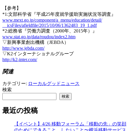
【参考】
*1:文部科学省『平成25年度就学援助実施状況等調査
』
www.mext.go.jp/component/
a_menu/education/detail/
__icsFiles/afieldfile/2015/
10/06/1362483_19_1.pdf
*2:総務省『労働力調査（2000年、2015年）』
www.stat.go.jp/data/
roudou/index2.htm
▽新興事業創出機構（JEBDA）
http://www.jebda.com/
▽K2インターナショナルグループ
http://k2-inter.com/
関連
カテゴリー:
ローカルグッドニュース
検索
検索
最近の投稿
【イベント】4/26 移動フォーラム「移動の先」の笑顔
のためにできること、したいこと〜横浜移動サービス