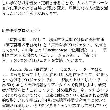
しい学問領域を普及・定着させることで、人々のモチベーシ
ョンに働きかけて自然に行動を変え、病気になる人の数を減
らしたいという考えがあります。
広告医学プロジェクト
「広告医学」に関して、横浜市立大学では株式会社電通
（東京都港区東新橋1）と「広告医学プロジェクト」を推進
しており、2016年には「Another Steps（健康階段）」、「演
劇クエスト 幻惑のリハビリテーション編」、「宙（そ
ら）」の3つのプロジェクトを実施しています。
「Another Steps（健康階段）」はエスカレーターではな
く、階段を使って上り下りする仕組みを作ることで、健康へ
とつなげるプロジェクトです。、階段の上り下りの中で、世
界 50 か国もの天気情報をリアルタイムで提供します。研究
者が階段を使うことによって、外の世界の「今」を知るきっ
かけとなるだけでなく、自然に健康づくりが促進される実験
的な取組として平成28年4月に先端医科学研究棟内において
実施されました。今後金沢八景キャンパスでも展開していく