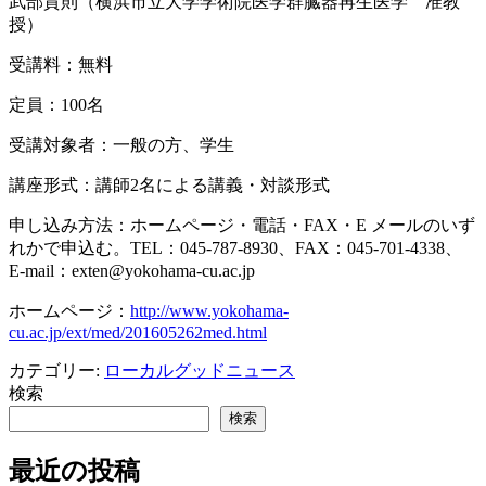
武部貴則（
横浜市立大学学術院医学群臓器再生医学 准教
授）
受講料：無料
定員：100名
受講対象者：一般の方、学生
講座形式：講師2名による講義・対談形式
申し込み方法：
ホームページ・電話・FAX・E メールのいず
れかで申込む。TEL：045-787-8930、FAX：045-701-4338、
E-mail：exten@yokohama-cu.ac.jp
ホームページ：
http://www.yokohama-
cu.ac.jp/ext/med/201605262med.html
カテゴリー:
ローカルグッドニュース
検索
検索
最近の投稿