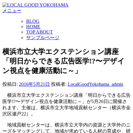
コ
メニュー
ン
テ
BLOG
ン
HOME
ツ
TOP ABOUT
へ
サンプルページ
ス
キ
横浜市立大学エクステンション講座
ッ
「明日からできる広告医学!?〜デザイ
プ
ン視点を健康活動に～」
投稿日:
2016年5月21日
投稿者:
LocalGoodYokohama_admin
横浜市立大学エクステンション講座「明日からできる広告
医学!?〜デザイン視点を健康活動に～」が5月26日に開催さ
れます。
主催は、横浜市立大学地域貢献センター（横浜市金
沢区瀬戸22）。
地域貢献センターは、横浜市立大学内の資源と大学外のニ
ーズをマッチングして、地域が求めている人材の育成や、研