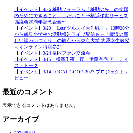
【イベント】4/26 移動フォーラム「移動の先」の笑顔
のためにできること、したいこと〜横浜移動サービス
協議会20周年記念企画〜
【イベント】3/20 「Lets’ツルスイ大作戦！」 13時30分
から鶴見小学校の活動報告ライブ配信も～「横浜の新
しい賑わいづくり」の観点から東京大学 大澤幸生教授
もオンライン特別参加
【イベント】3/24 泉区ファン交流会
【イベント】3/15「横濱千夜一夜」伊藤有壱 アーティ
ストトーク
【イベント】3/14 LOCAL GOOD 2023 プロジェクトレ
ビュー
最近のコメント
表示できるコメントはありません。
アーカイブ
2024年4月