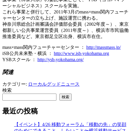
ーシャルビジネス）スクールを実施。
これら事業と併行して、2011年3月のmass×mass関内フューチ
ャーセンターの立ち上げ、施設運営に携わる。
神奈川県総合計画審議会評価部会委員（2002年度～）、東京
都新しい公共事業運営委員（2011年度～）、横浜市市民協働
推進委員など。東京都足立区出身、横浜市在住。
mass×mass関内フューチャーセンター ：
http://massmass.jp/
iSB公共未来塾・横浜 ：
http://www.isb-yokohama.org
YSBスクール ：
http://ysb-yokohama.org/
関連
カテゴリー:
ローカルグッドニュース
検索
検索
最近の投稿
【イベント】4/26 移動フォーラム「移動の先」の笑顔
のためにできること、したいこと〜横浜移動サービス