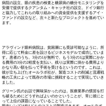
病院の設立、眼の疾患の検査と糖尿病の糖分モニタリングを
安価で提供するクアンタム・キャッチ社の設立、ドイツ銀行
と協力してこれらの取り組みへの資金提供を支援するアイ・
ファンドの設立など、次々と新たなプロジェクトを進めてい
ます。
アラヴィンド眼科病院は、貧困層にも受診可能なように、所
得に応じて料金に差を設けるビジネスモデルで成功していま
す。患者のうち、3分の1が無料で、もう3分の1は実際にかか
る費用の3分の2程度を支払い、残りは実際に掛かる費用より
かなり高い額を払って手術を受けるというのです。これは、
彼が立ち上げたオールラボ社が、製造コストの削減と流通戦
略の工夫によって既存の市場に挑戦することで実現していき
ました。
グリーン氏のお話で興味深かったのは、医療業界の慣習を打
ち破るためにどうすればよいのかということが、常に彼にと
って上位の課題になっていることでした。
眼内レンズは約1ドルのコストで製造できます。オールラボ