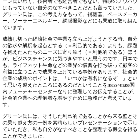
ーン氏いわく、技術者でも経営者でもない、特段のノウハウ
はもっていない自分のなすべきことだとも言っていました。
グリーン氏は、この考え方をもって、補聴器、ペースメーカ
ー、ソーラーエネルギー、網膜撮影などにも果敢に取り組ん
でいます。
成熟し切った経済社会で事業を立ち上げようとする時、自分
の欲求や解釈を起点とする（＝利己的である）よりも、課題
を抱えた人たちのニーズに寄り添う（＝利他的である）ほう
が、ビジネスチャンスに気づきやすいと思うのです。日本で
も、ライフネット生命などの業界の慣習を打ち破って顧客の
利益に立つことで成果を上げている事例があります。社会的
企業の成功のポイントは、「いつかは有名になるぞ！」とい
う思いを越えたところにあるのだということをmass×mass関
内フューチャーセンターなりに整理してお伝えすることが、
社会的企業への理解者を増やすために急務だと考えていま
す。
グリーン氏には、そうした利己的であることから来る壁とそ
の乗り越え方の一例を素晴らしいプレゼンテーションで示し
ていただき、私も自分がなすべきことを整理する機会を得る
ことができました。