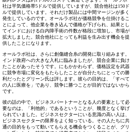
社は平気価格帯5ドルで提供していますが、競合他社は150ド
ルで提供しています。それだけ製品には中間マージンが多く
発生しているのです。オールラボ社が価格競争を仕掛けるこ
とによって、他企業を巻き込んで価格が下げられ、結果とし
てインドにおける白内障手術の件数が格段に増加し、市場が
拡大しました。競合他社にとっても利益を生み出す機会を提
供したことになります。
オールラボ社は、さらに創傷縫合糸の開発に取り組みます。
インド政府への大きな入札に臨みましたが、競合企業に負け
たことがあったそうです。にもかかわらず、価格設定を武器
に競争市場に変化をもたらしたことが自分たちにとっての勝
利だったとグリーン氏は評します。彼らの目的は、「すべて
の人に医療を」であり、競争に勝つことが目的ではないから
です。
彼の話の中で、ビジネスパートナーとなる人の要素として必
要なのは、「利他的」であるということが、幾度となく挙げ
られていました。ビジネスセクターにいる意識の高い人は、
ビジネスセクターの限界をよく知っている。その人たちに共
通の目的をもって動いてもらえる機会をつくることが、グリ