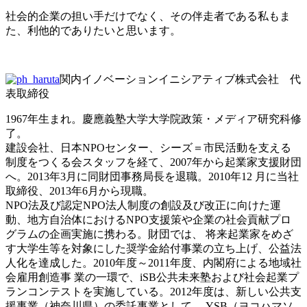
社会的企業の担い手だけでなく、その伴走者である私もま
た、利他的でありたいと思います。
関内イノベーションイニシアティブ株式会社 代
表取締役
1967年生まれ。慶應義塾大学大学院政策・メディア研究科修
了。
建設会社、日本NPOセンター、シーズ＝市民活動を支える
制度をつくる会スタッフを経て、2007年から起業家支援財団
へ。2013年3月に同財団事務局長を退職。2010年12 月に当社
取締役、2013年6月から現職。
NPO法及び認定NPO法人制度の創設及び改正に向けた運
動、地方自治体におけるNPO支援策や企業の社会貢献プロ
グラムの企画実施に携わる。財団では、 将来起業家をめざ
す大学生等を対象にした奨学金給付事業の立ち上げ、公益法
人化を達成した。2010年度～2011年度、内閣府による地域社
会雇用創造事 業の一環で、iSB公共未来塾および社会起業プ
ランコンテストを実施している。2012年度は、新しい公共支
援事業（神奈川県）の委託事業として、 YSB（ヨコハマソ