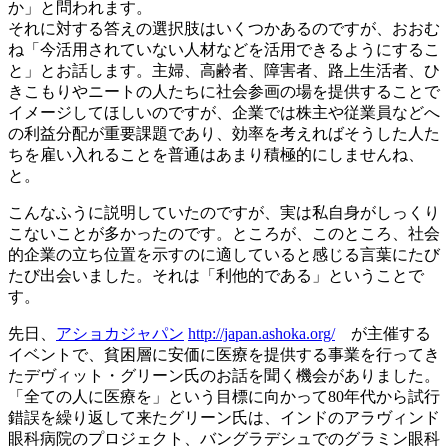
か」と問われます。
それに対する答えの選択肢はいくつかあるのですが、おおむ
ね「今活用されていない人材などを活用できるようにするこ
と」とお話します。主婦、高齢者、障害者、路上生活者、ひ
きこもりやニートの人たちに社会参画の場を提供することで
イメージしてほしいのですが、企業では株主や従業員などへ
の利益分配が重要課題であり、効率を考えればそうした人た
ちを雇い入れることを普通はあまり積極的にしませんね、
と。
こんなふうに説明していたのですが、実は私自身がしっくり
こないことが多かったのです。ところが、このところ、社会
的企業の立ち位置を示すのに適していると感じる言葉にたび
たび出会いました。それは「利他的である」ということで
す。
先日、
アショカジャパン
http://japan.ashoka.org/
が主催する
イベントで、貧困層に安価に医療を提供する事業を行ってき
たデヴィット・グリーン氏のお話を聞く機会がありました。
「全ての人に医療を」という目標に向かって80年代から試行
錯誤を繰り返して来たグリーン氏は、インドのアラヴィンド
眼科病院のプロジェクト、バングラデシュでのグラミン眼科