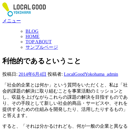
コ
ン
テ
メニュー
ン
ツ
BLOG
へ
HOME
ス
TOP ABOUT
サンプルページ
キ
ッ
利他的であるということ
プ
投稿日:
2014年6月4日
投稿者:
LocalGoodYokohama_admin
「社会的企業とは何か」という質問をいただくと、私は「社
会的課題の解決に取り組むことを事業活動のミッションと
し、収益を上げながらこれらの課題の解決を目指すものであ
り、その手段として新しい社会的商品・サービスや、それを
提供するための仕組みを開発したり、活用したりするもの」
と答えます。
すると、「それは分かるけれども、何が一般の企業と異なる