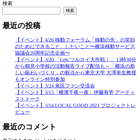
検索
検索
最近の投稿
【イベント】4/26 移動フォーラム「移動の先」の笑顔
のためにできること、したいこと〜横浜移動サービス
協議会20周年記念企画〜
【イベント】3/20 「Lets’ツルスイ大作戦！」 13時30分
から鶴見小学校の活動報告ライブ配信も～「横浜の新
しい賑わいづくり」の観点から東京大学 大澤幸生教授
もオンライン特別参加
【イベント】3/24 泉区ファン交流会
【イベント】3/15「横濱千夜一夜」伊藤有壱 アーティ
ストトーク
【イベント】3/14 LOCAL GOOD 2023 プロジェクトレ
ビュー
最近のコメント