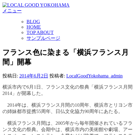
コ
メニュー
ン
テ
BLOG
ン
HOME
ツ
TOP ABOUT
へ
サンプルページ
ス
キ
フランス色に染まる「横浜フランス月
ッ
間」開幕
プ
投稿日:
2014年6月2日
投稿者:
LocalGoodYokohama_admin
横浜市内で6月1日、フランス文化の祭典「横浜フランス月間
2014」が開幕した。
2014年は、横浜フランス月間の10周年、横浜市とリヨン市
の姉妹都市提携55周年、日仏文化協力90周年にあたる。
横浜フランス月間は、2005年から毎年開催されているフラ
ンス文化の祭典。会期中は、横浜市内の美術館や劇場、アー