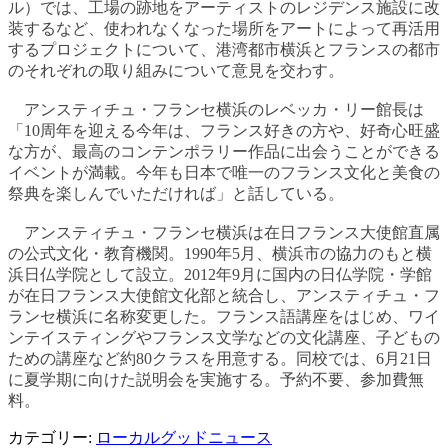
ル）では、工場の跡地をアーティストのレジデンス施設に改
装するなど、使われなくなった場所をアートによって再活用
するプロジェクトについて、港湾都市横浜とフランスの都市
のそれぞれの取り組みについて意見を交わす。
アンスティチュ・フランセ横浜のレベッカ・リー館長は
「10周年を迎える今年は、フランス好きの方や、好奇心旺盛
な方が、最高のコンテンポラリー作品に出会うことができる
イベントが満載。今年も日本で唯一のフランス文化と美食の
祭典を楽しんでいただければ」と話している。
アンスティチュ・フランセ横浜は在日フランス大使館直属
の公式文化・教育機関。1990年5月、横浜市の協力のもと横
浜日仏学院として設立。2012年9月に国内の日仏学院・学館
が在日フランス大使館文化部と統合し、アンスティチュ・フ
ランセ横浜に名称変更した。フランス語講座をはじめ、ワイ
ンテイスティングやフランス文学などの文化講座、子どもの
ための講座など約80クラスを用意する。同校では、6月21日
に夏学期に向けた説明会を実施する。予約不要、参加費無
料。
カテゴリー:
ローカルグッドニュース