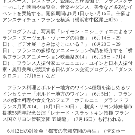
トスペース、レストラン、企業などが協働で、フランスをテ
ーマにした映画や展覧会、音楽やダンス、美食など多彩なイ
ベントを実施する。開催期間は6月1日から7月16日。主催は
アンスティチュ・フランセ横浜（横浜市中区尾上町5）。
プログラムは、写真展「レイモン・コシュティエによるフ
ランス・ヌーヴェル・ヴァーグの肖像」（6月14日～29
日）、ビデオ展「きみはそこにいる？」（6月20日～29
日）、フランスの多様なアニメーション作品を紹介する「横
浜フランスアニメーション映画祭2014」（6月28日～7月4
日）、フランス人振付家エマニュエル・ユインと日本人振付
家・奥野美和が競演する日仏ダンス交流プログラム「ダンス
クロス」（7月6日）など。
フランス料理とボルドー地方のワイン4種類を楽しめるワ
インセミナー「ボルドー地方のワイン」（6月5日）、フラン
スの郷土料理や食文化のフェア「ホテルニューグランド フ
ランス月間2014」（6月1日～30日）、横浜・リヨン姉妹都市
提携55周年記念公演「レナード・スラットキン指揮 フラン
ス国立リヨン管弦楽団 五嶋龍」（7月16日）も行われる。
6月12日の討論会「都市の忘却空間の再生」（情文ホー