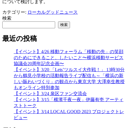
について検討します。
カテゴリー:
ローカルグッドニュース
検索
検索
最近の投稿
【イベント】4/26 移動フォーラム「移動の先」の笑顔
のためにできること、したいこと〜横浜移動サービス
協議会20周年記念企画〜
【イベント】3/20 「Lets’ツルスイ大作戦！」 13時30分
から鶴見小学校の活動報告ライブ配信も～「横浜の新
しい賑わいづくり」の観点から東京大学 大澤幸生教授
もオンライン特別参加
【イベント】3/24 泉区ファン交流会
【イベント】3/15「横濱千夜一夜」伊藤有壱 アーティ
ストトーク
【イベント】3/14 LOCAL GOOD 2023 プロジェクトレ
ビュー