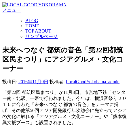
コ
メニュー
ン
テ
BLOG
ン
HOME
ツ
TOP ABOUT
へ
サンプルページ
ス
キ
未来へつなぐ 都筑の音色「第22回都筑
ッ
区民まつり」にアジアグルメ・文化コ
プ
ーナー
投稿日:
2016年11月9日
投稿者:
LocalGoodYokohama_admin
「第22回 都筑区民まつり」が11月3日、市営地下鉄「センタ
ー南・北駅」一帯で行われました。今年は、横浜音祭り２０
１６に合わた「未来へつなぐ 都筑の音色」をテーマに掲
げ、その他第50回アジア開発銀行年次総会に先立ってアジア
の文化に触れる「アジアグルメ・文化コーナー」や「熊本復
興支援ブース」も設置されました。