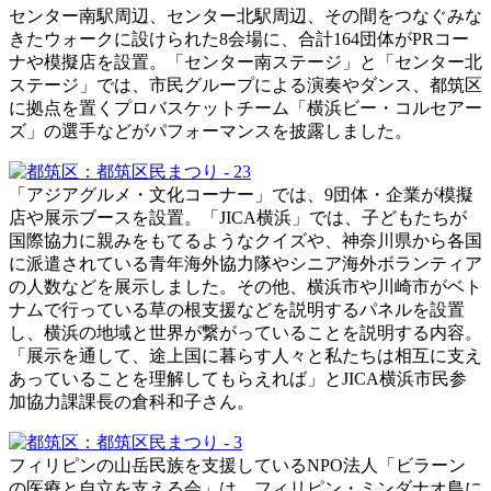
センター南駅周辺、センター北駅周辺、その間をつなぐみな
きたウォークに設けられた8会場に、合計164団体がPRコー
ナや模擬店を設置。「センター南ステージ」と「センター北
ステージ」では、市民グループによる演奏やダンス、都筑区
に拠点を置くプロバスケットチーム「横浜ビー・コルセアー
ズ」の選手などがパフォーマンスを披露しました。
「アジアグルメ・文化コーナー」では、9団体・企業が模擬
店や展示ブースを設置。「JICA横浜」では、子どもたちが
国際協力に親みをもてるようなクイズや、神奈川県から各国
に派遣されている青年海外協力隊やシニア海外ボランティア
の人数などを展示しました。その他、横浜市や川崎市がベト
ナムで行っている草の根支援などを説明するパネルを設置
し、横浜の地域と世界が繋がっていることを説明する内容。
「展示を通して、途上国に暮らす人々と私たちは相互に支え
あっていることを理解してもらえれば」とJICA横浜市民参
加協力課課長の倉科和子さん。
フィリピンの山岳民族を支援しているNPO法人「ビラーン
の医療と自立を支える会」は、フィリピン・ミンダナオ島に