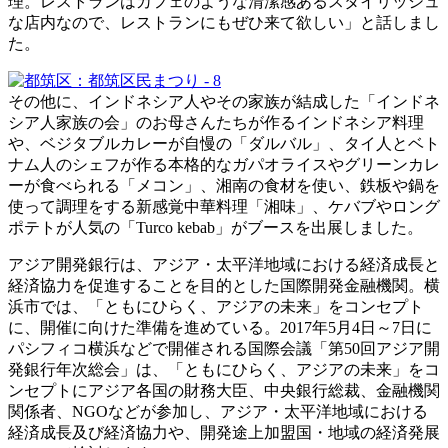
理。レストランはカフェのような清潔感あるスタイリッシュ
な店内なので、レストランにもぜひ来て欲しい」と話しまし
た。
その他に、インドネシア人やその家族が結成した「インドネ
シア人家族の会」のお母さんたちが作るインドネシア料理
や、ベジタブルカレーが自慢の「ダルバル」、タイ人とベト
ナム人のシェフが作る本格的なガパオライスやグリーンカレ
ーが食べられる「メコン」、湘南の食材を使い、鉄板や鍋を
使って調理をする新感覚中華料理「湘味」、ケバブやロング
ポテトが人気の「Turco kebab」がブースを出展しました。
アジア開発銀行は、アジア・太平洋地域における経済成長と
経済協力を促進することを目的とした国際開発金融機関。横
浜市では、「ともにひらく、アジアの未来」をコンセプト
に、開催に向けた準備を進めている。2017年5月4日～7日に
パシフィコ横浜などで開催される国際会議「第50回アジア開
発銀行年次総会」は、「ともにひらく、アジアの未来」をコ
ンセプトにアジア各国の財務大臣、中央銀行総裁、金融機関
関係者、NGOなどが参加し、アジア・太平洋地域における
経済成長及び経済協力や、開発途上加盟国・地域の経済発展