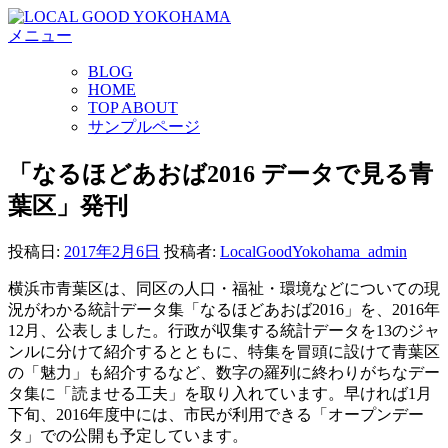
コ
メニュー
ン
テ
BLOG
ン
HOME
ツ
TOP ABOUT
へ
サンプルページ
ス
キ
「なるほどあおば2016 データで見る青
ッ
葉区」発刊
プ
投稿日:
2017年2月6日
投稿者:
LocalGoodYokohama_admin
横浜市青葉区は、同区の人口・福祉・環境などについての現
況がわかる統計データ集「なるほどあおば2016」を、2016年
12月、公表しました。行政が収集する統計データを13のジャ
ンルに分けて紹介するとともに、特集を冒頭に設けて青葉区
の「魅力」も紹介するなど、数字の羅列に終わりがちなデー
タ集に「読ませる工夫」を取り入れています。早ければ1月
下旬、2016年度中には、市民が利用できる「オープンデー
タ」での公開も予定しています。