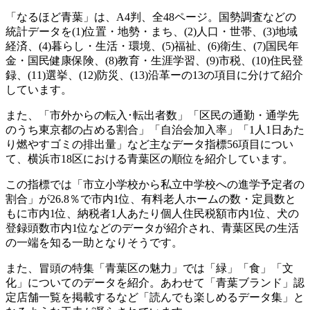
「なるほど青葉」は、A4判、全48ページ。国勢調査などの
統計データを(1)位置・地勢・まち、(2)人口・世帯、(3)地域
経済、(4)暮らし・生活・環境、(5)福祉、(6)衛生、(7)国民年
金・国民健康保険、(8)教育・生涯学習、(9)市税、(10)住民登
録、(11)選挙、(12)防災、(13)沿革ーの13の項目に分けて紹介
しています。
また、「市外からの転入･転出者数」「区民の通勤・通学先
のうち東京都の占める割合」「自治会加入率」「1人1日あた
り燃やすゴミの排出量」など主なデータ指標56項目につい
て、横浜市18区における青葉区の順位を紹介しています。
この指標では「市立小学校から私立中学校への進学予定者の
割合」が26.8％で市内1位、有料老人ホームの数・定員数と
もに市内1位、納税者1人あたり個人住民税額市内1位、犬の
登録頭数市内1位などのデータが紹介され、青葉区民の生活
の一端を知る一助となりそうです。
また、冒頭の特集「青葉区の魅力」では「緑」「食」「文
化」についてのデータを紹介。あわせて「青葉ブランド」認
定店舗一覧を掲載するなど「読んでも楽しめるデータ集」と